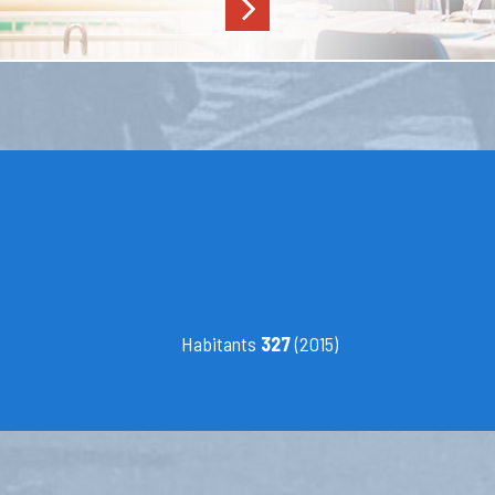
Habitants
327
(2015)