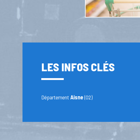
LES INFOS CLÉS
Département
Aisne
(02)