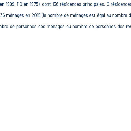
n 1999, 110 en 1975), dont 136 résidences principales, 0 résidence
 ménages en 2015 (le nombre de ménages est égal au nombre de r
mbre de personnes des ménages ou nombre de personnes des rési
15 à 64 ans) de Artemps était de 235 en 2015, dont 38 15-24 ans
 2015, dont 149 actifs occupés et 17 chômeurs, 69 inactifs, 26 
s.
issements actifs totalisant 25 postes, dont 4 établissements acti
ans le secteur Industrie (1 postes), 4 établissements actifs