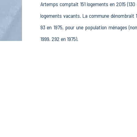
Artemps comptait 151 logements en 2015 (130 e
logements vacants. La commune dénombrait 136
93 en 1975, pour une population ménages (no
1999, 292 en 1975).
La population active (nombre de personnes de 
127 femmes. La commune comptait 166 actifs en
23 retraités ou préretraités et 21 autres inactif
Économie
Au 31 décembre 2015, Artemps comptait 20 établ
pêche (8 postes), 1 établissements actifs d