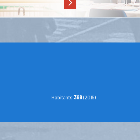
Habitants
368
(2015)