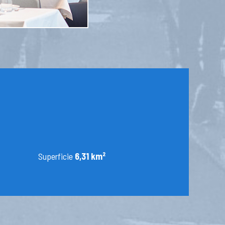
Superficie
6,31 km²