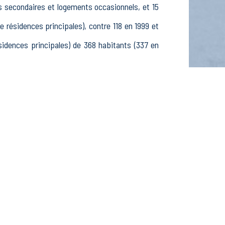
s secondaires et logements occasionnels, et 15
ésidences principales), contre 118 en 1999 et
dences principales) de 368 habitants (337 en
, 150 25-54 ans et 48 55-64 ans, 108 hommes et
élèves, étudiants et stagiaires non rémunérés,
fs dans le secteur Agriculture, sylviculture et
 dans le secteur Construction (10 postes), 8