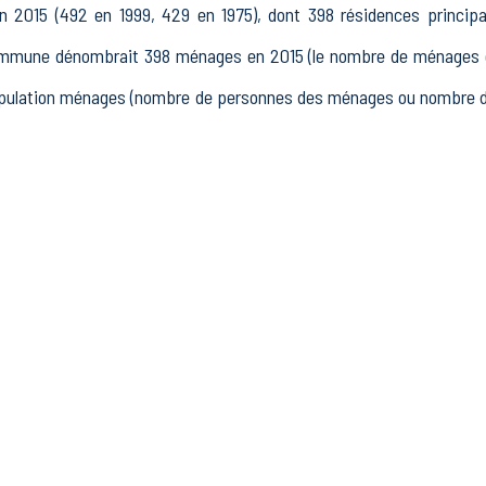
2015 (492 en 1999, 429 en 1975), dont 398 résidences principa
ommune dénombrait 398 ménages en 2015 (le nombre de ménages es
population ménages (nombre de personnes des ménages ou nombre de
15 à 64 ans) de Aspres-sur-Buëch était de 468 en 2015, dont 67 
34 actifs en 2015, dont 286 actifs occupés et 47 chômeurs, 134 
1 autres inactifs.
t 119 établissements actifs totalisant 129 postes, dont 11 étab
nts actifs dans le secteur Industrie (2 postes), 12 établissements