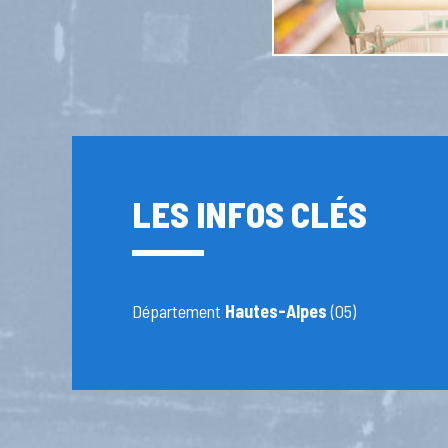
LES INFOS CLÉS
Département
Hautes-Alpes
(05)