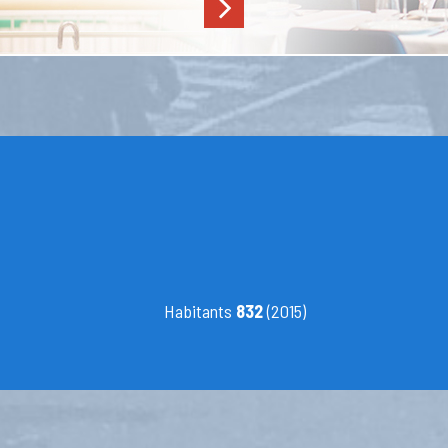
Habitants
832
(2015)