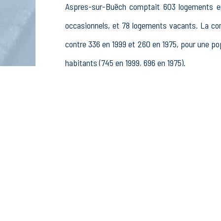
Aspres-sur-Buëch comptait 603 logements en 
occasionnels, et 78 logements vacants. La c
contre 336 en 1999 et 260 en 1975, pour une 
habitants (745 en 1999, 696 en 1975).
La population active (nombre de personnes de 
hommes et 224 femmes. La commune comptait 3
non rémunérés, 58 retraités ou préretraités et 5
Économie
Au 31 décembre 2015, Aspres-sur-Buëch comptai
sylviculture et pêche (2 postes), 6 établisseme