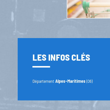
LES INFOS CLÉS
Département
Alpes-Maritimes
(06)