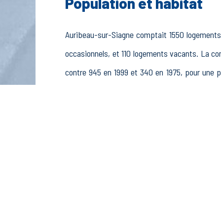
Population et habitat
Auribeau-sur-Siagne comptait 1550 logements e
occasionnels, et 110 logements vacants. La c
contre 945 en 1999 et 340 en 1975, pour une
3142 habitants (2586 en 1999, 915 en 1975).
La population active (nombre de personnes de 
1010 hommes et 1066 femmes. La commune comp
stagiaires non rémunérés, 134 retraités ou prére
Économie