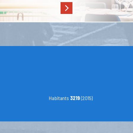
Habitants
3219
(2015)