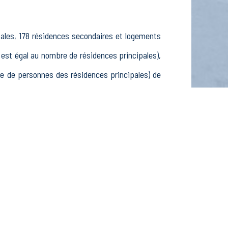
pales, 178 résidences secondaires et logements
st égal au nombre de résidences principales),
 de personnes des résidences principales) de
35 15-24 ans, 1279 25-54 ans et 462 55-64 ans,
eurs, 480 inactifs, 190 élèves, étudiants et