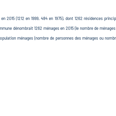
n 2015 (1212 en 1999, 484 en 1975), dont 1262 résidences princi
ommune dénombrait 1262 ménages en 2015 (le nombre de ménages e
 population ménages (nombre de personnes des ménages ou nombre
15 à 64 ans) de Auribeau-sur-Siagne était de 2076 en 2015, dont 3
tait 1596 actifs en 2015, dont 1437 actifs occupés et 159 chôm
traités et 156 autres inactifs.