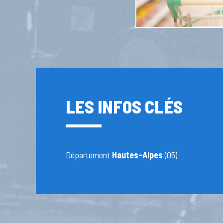
LES INFOS CLÉS
Département
Hautes-Alpes
(05)