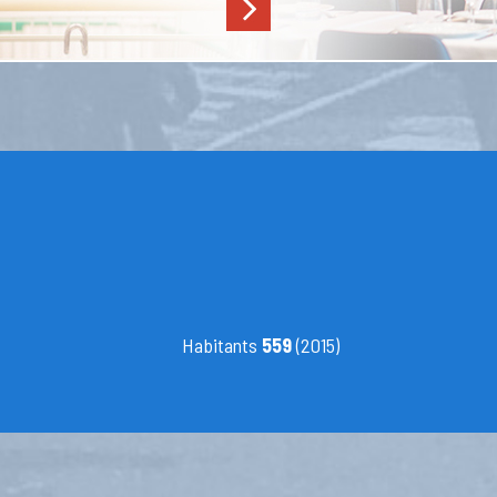
Habitants
559
(2015)