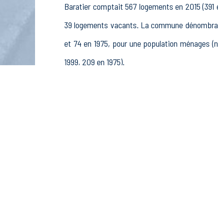
Baratier comptait 567 logements en 2015 (391 
39 logements vacants. La commune dénombrait 
et 74 en 1975, pour une population ménages (
1999, 209 en 1975).
La population active (nombre de personnes de 
167 femmes. La commune comptait 263 actifs en
41 retraités ou préretraités et 21 autres inactifs
Économie
Au 31 décembre 2015, Baratier comptait 107 éta
et pêche (2 postes), 5 établissements actifs