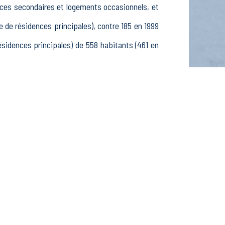
nces secondaires et logements occasionnels, et
e résidences principales), contre 185 en 1999
idences principales) de 558 habitants (461 en
, 225 25-54 ans et 81 55-64 ans, 179 hommes et
élèves, étudiants et stagiaires non rémunérés,
ctifs dans le secteur Agriculture, sylviculture
s dans le secteur Construction (7 postes), 72