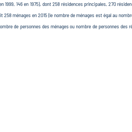
en 1999, 146 en 1975), dont 258 résidences principales, 270 réside
258 ménages en 2015 (le nombre de ménages est égal au nombre d
nombre de personnes des ménages ou nombre de personnes des rés
15 à 64 ans) de Baratier était de 346 en 2015, dont 40 15-24 ans
 2015, dont 243 actifs occupés et 20 chômeurs, 83 inactifs, 21 
.
blissements actifs totalisant 256 postes, dont 9 établissements a
 dans le secteur Industrie (10 postes), 10 établissements actif