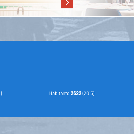
)
Habitants
2622
(2015)