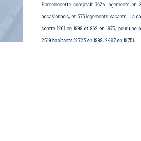
Barcelonnette comptait 3434 logements en 20
occasionnels, et 373 logements vacants. La c
contre 1261 en 1999 et 962 en 1975, pour un
2519 habitants (2723 en 1999, 2497 en 1975).
La population active (nombre de personnes de
hommes et 770 femmes. La commune comptait 123
non rémunérés, 105 retraités ou préretraités et 
Économie
Au 31 décembre 2015, Barcelonnette comptait 
sylviculture et pêche (0 postes), 29 établiss