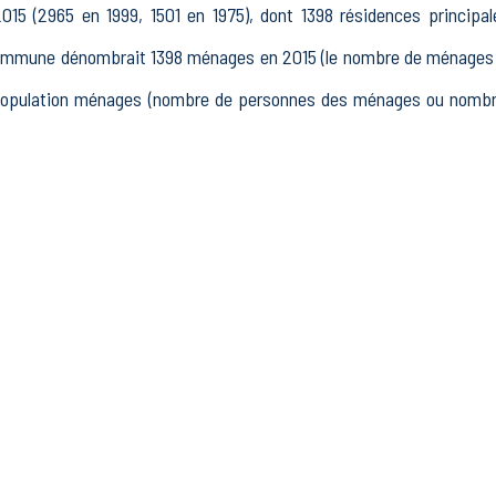
15 (2965 en 1999, 1501 en 1975), dont 1398 résidences principal
ommune dénombrait 1398 ménages en 2015 (le nombre de ménages e
e population ménages (nombre de personnes des ménages ou nombre
 15 à 64 ans) de Barcelonnette était de 1574 en 2015, dont 255 1
9 actifs en 2015, dont 1094 actifs occupés et 145 chômeurs, 335
118 autres inactifs.
580 établissements actifs totalisant 1217 postes, dont 2 établ
ements actifs dans le secteur Industrie (75 postes), 49 établiss