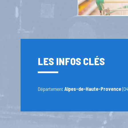
LES INFOS CLÉS
Département
Alpes-de-Haute-Provence
(04