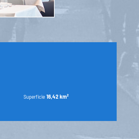
Superficie
16,42 km²