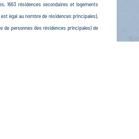
es, 1663 résidences secondaires et logements
st égal au nombre de résidences principales),
 de personnes des résidences principales) de
5-24 ans, 958 25-54 ans et 361 55-64 ans, 804
 inactifs, 112 élèves, étudiants et stagiaires
issements actifs dans le secteur Agriculture,
ements actifs dans le secteur Construction (43