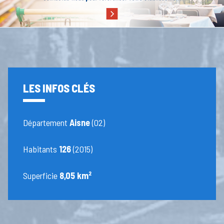
LES INFOS CLÉS
Département
Aisne
(02)
Habitants
126
(2015)
Superficie
8,05 km²