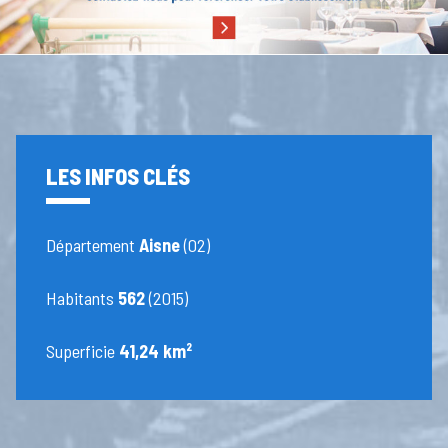
LES INFOS CLÉS
Département
Aisne
(02)
Habitants
562
(2015)
Superficie
41,24 km²