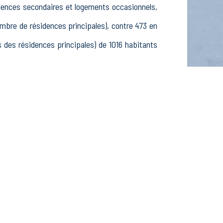
idences secondaires et logements occasionnels,
re de résidences principales), contre 473 en
es résidences principales) de 1016 habitants
ns, 323 25-54 ans et 166 55-64 ans, 277 hommes
tifs, 29 élèves, étudiants et stagiaires non
ssements actifs dans le secteur Agriculture,
actifs dans le secteur Construction (26 postes),