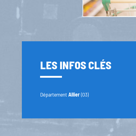
LES INFOS CLÉS
Département
Allier
(03)