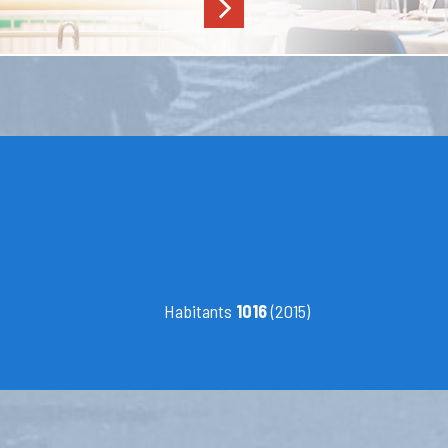
Habitants
1016
(2015)