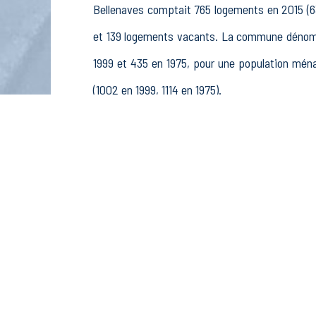
Bellenaves comptait 765 logements en 2015 (63
et 139 logements vacants. La commune dénomb
1999 et 435 en 1975, pour une population mé
(1002 en 1999, 1114 en 1975).
La population active (nombre de personnes de 
et 285 femmes. La commune comptait 398 acti
rémunérés, 71 retraités ou préretraités et 64 au
Économie
Au 31 décembre 2015, Bellenaves comptait 12
sylviculture et pêche (0 postes), 7 établisseme