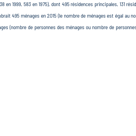
8 en 1999, 583 en 1975), dont 495 résidences principales, 131 rés
rait 495 ménages en 2015 (le nombre de ménages est égal au nomb
nages (nombre de personnes des ménages ou nombre de personnes d
15 à 64 ans) de Bellenaves était de 562 en 2015, dont 73 15-24 a
fs en 2015, dont 328 actifs occupés et 70 chômeurs, 164 inac
tres inactifs.
6 établissements actifs totalisant 192 postes, dont 15 établi
nts actifs dans le secteur Industrie (2 postes), 16 établissements 