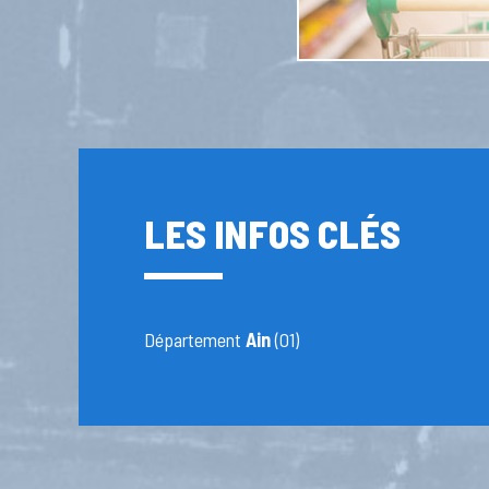
LES INFOS CLÉS
Département
Ain
(01)