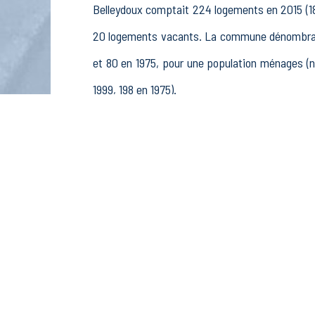
Belleydoux comptait 224 logements en 2015 (189
20 logements vacants. La commune dénombrait 
et 80 en 1975, pour une population ménages (
1999, 198 en 1975).
La population active (nombre de personnes de 
111 femmes. La commune comptait 179 actifs en
retraités ou préretraités et 10 autres inactifs.
Économie
Au 31 décembre 2015, Belleydoux comptait 22 ét
pêche (0 postes), 5 établissements actifs 