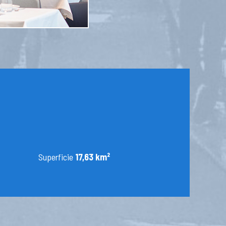
Superficie
17,63 km²