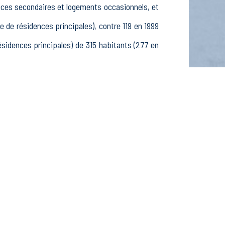
ences secondaires et logements occasionnels, et
e résidences principales), contre 119 en 1999
idences principales) de 315 habitants (277 en
, 137 25-54 ans et 57 55-64 ans, 108 hommes et
ves, étudiants et stagiaires non rémunérés, 18
fs dans le secteur Agriculture, sylviculture et
 dans le secteur Construction (3 postes), 7