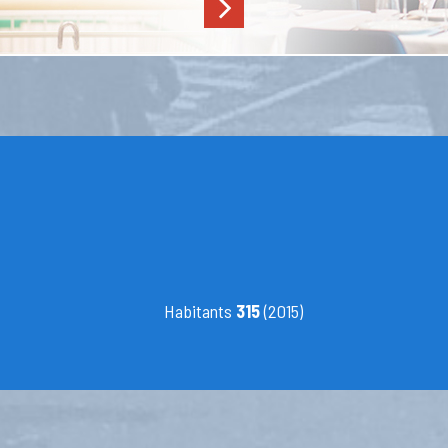
Habitants
315
(2015)