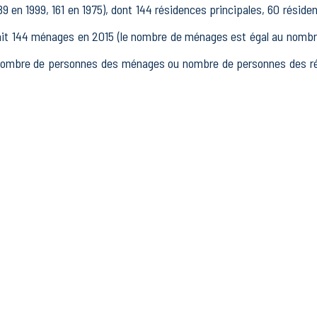
 en 1999, 161 en 1975), dont 144 résidences principales, 60 résid
144 ménages en 2015 (le nombre de ménages est égal au nombre d
nombre de personnes des ménages ou nombre de personnes des rés
15 à 64 ans) de Belleydoux était de 219 en 2015, dont 25 15-24 ans
 2015, dont 159 actifs occupés et 20 chômeurs, 40 inactifs, 12 élè
ablissements actifs totalisant 8 postes, dont 3 établissements acti
dans le secteur Industrie (1 postes), 4 établissements actifs