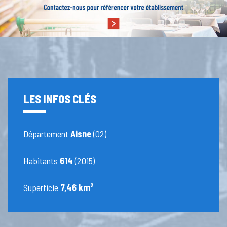
LES INFOS CLÉS
Département
Aisne
(02)
Habitants
614
(2015)
Superficie
7,46 km²