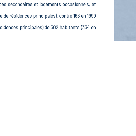
nces secondaires et logements occasionnels, et
e résidences principales), contre 163 en 1999
idences principales) de 502 habitants (334 en
 25-54 ans et 100 55-64 ans, 172 hommes et 145
es, étudiants et stagiaires non rémunérés, 36
s dans le secteur Agriculture, sylviculture et
 dans le secteur Construction (3 postes), 45