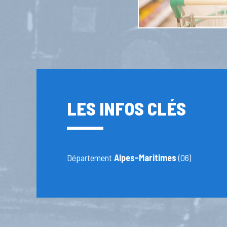
LES INFOS CLÉS
Département
Alpes-Maritimes
(06)