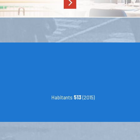
Habitants
513
(2015)