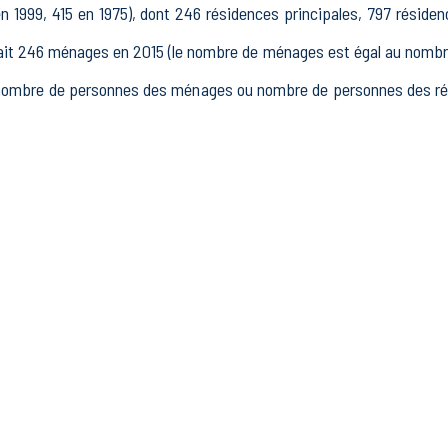
n 1999, 415 en 1975), dont 246 résidences principales, 797 réside
 246 ménages en 2015 (le nombre de ménages est égal au nombre d
(nombre de personnes des ménages ou nombre de personnes des rés
15 à 64 ans) de Beuil était de 317 en 2015, dont 45 15-24 ans, 171
15, dont 232 actifs occupés et 16 chômeurs, 69 inactifs, 13 élèv
ssements actifs totalisant 51 postes, dont 9 établissements actif
ans le secteur Industrie (1 postes), 7 établissements actifs