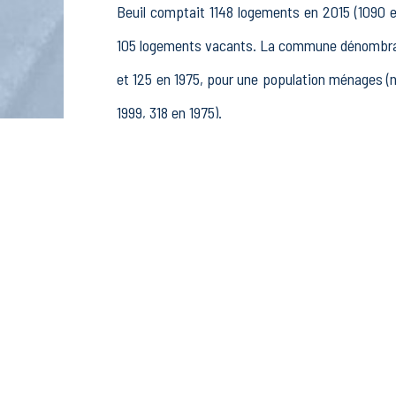
Beuil comptait 1148 logements en 2015 (1090 e
105 logements vacants. La commune dénombrait
et 125 en 1975, pour une population ménages 
1999, 318 en 1975).
La population active (nombre de personnes de 
femmes. La commune comptait 248 actifs en 20
retraités ou préretraités et 20 autres inactifs.
Économie
Au 31 décembre 2015, Beuil comptait 82 établi
pêche (4 postes), 1 établissements actifs d