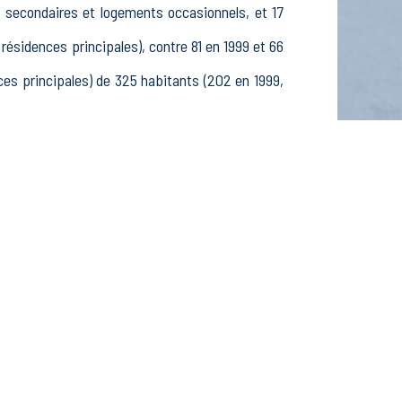
s secondaires et logements occasionnels, et 17
idences principales), contre 81 en 1999 et 66
s principales) de 325 habitants (202 en 1999,
47 25-54 ans et 29 55-64 ans, 97 hommes et 102
es, étudiants et stagiaires non rémunérés, 13
fs dans le secteur Agriculture, sylviculture et
 dans le secteur Construction (5 postes), 9