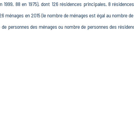
 1999, 88 en 1975), dont 126 résidences principales, 8 résidence
 ménages en 2015 (le nombre de ménages est égal au nombre de rés
 de personnes des ménages ou nombre de personnes des résidence
15 à 64 ans) de Boissey était de 199 en 2015, dont 23 15-24 ans, 1
15, dont 150 actifs occupés et 12 chômeurs, 37 inactifs, 9 élèv
issements actifs totalisant 32 postes, dont 6 établissements acti
dans le secteur Industrie (0 postes), 5 établissements actifs