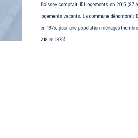
Boissey comptait 151 logements en 2015 (97 en
logements vacants. La commune dénombrait 126
en 1975, pour une population ménages (nombre
219 en 1975).
La population active (nombre de personnes de 
femmes. La commune comptait 162 actifs en 20
retraités ou préretraités et 15 autres inactifs.
Économie
Au 31 décembre 2015, Boissey comptait 22 établ
pêche (1 postes), 0 établissements actifs 