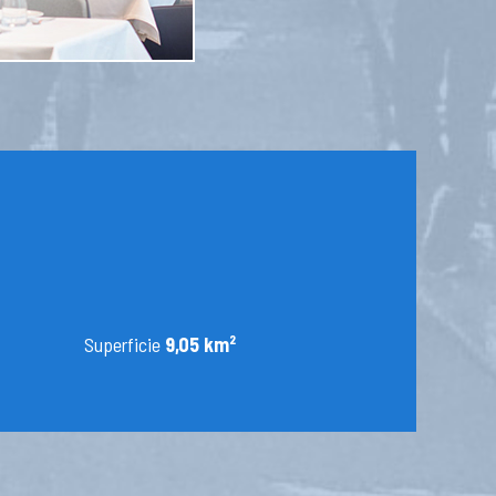
Superficie
9,05 km²