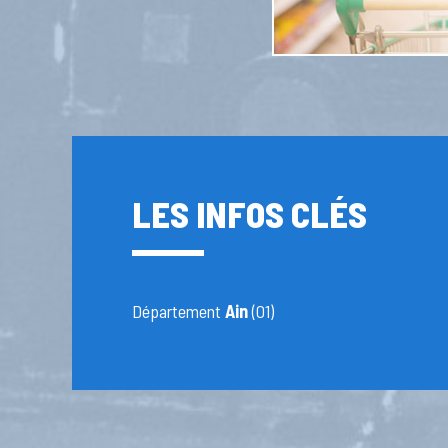
LES INFOS CLÉS
Département
Ain
(01)