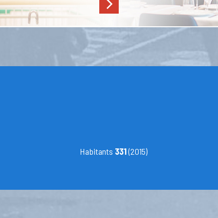
Habitants
331
(2015)