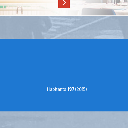
Habitants
197
(2015)