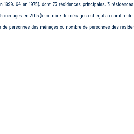
 1999, 64 en 1975), dont 75 résidences principales, 3 résidence
ménages en 2015 (le nombre de ménages est égal au nombre de rés
 de personnes des ménages ou nombre de personnes des résidence
15 à 64 ans) de Brenelle était de 133 en 2015, dont 21 15-24 ans,
5, dont 74 actifs occupés et 15 chômeurs, 44 inactifs, 13 élèv
lissements actifs totalisant 34 postes, dont 4 établissements acti
ans le secteur Industrie (16 postes), 2 établissements actif