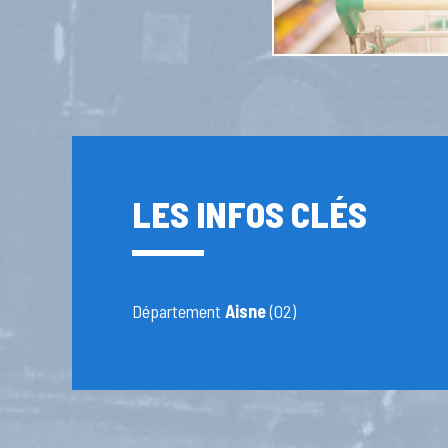
LES INFOS CLÉS
Département
Aisne
(02)