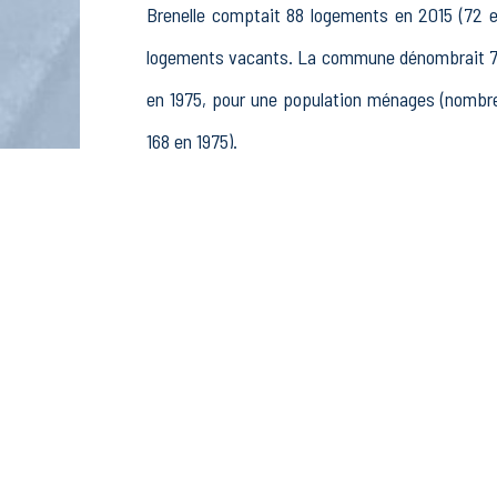
Brenelle comptait 88 logements en 2015 (72 en
logements vacants. La commune dénombrait 75 
en 1975, pour une population ménages (nombre
168 en 1975).
La population active (nombre de personnes de 
femmes. La commune comptait 89 actifs en 201
retraités ou préretraités et 15 autres inactifs.
Économie
Au 31 décembre 2015, Brenelle comptait 20 étab
pêche (2 postes), 4 établissements actifs d