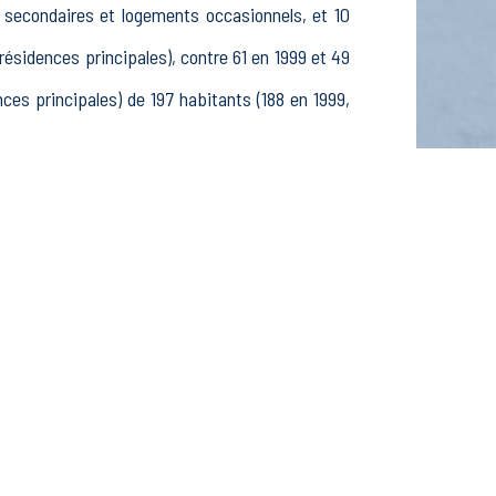
s secondaires et logements occasionnels, et 10
idences principales), contre 61 en 1999 et 49
s principales) de 197 habitants (188 en 1999,
 83 25-54 ans et 29 55-64 ans, 70 hommes et 63
es, étudiants et stagiaires non rémunérés, 16
fs dans le secteur Agriculture, sylviculture et
s dans le secteur Construction (0 postes), 8