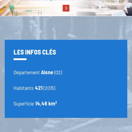
LES INFOS CLÉS
Département
Aisne
(02)
Habitants
421
(2015)
Superficie
14,46 km²