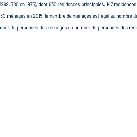
 1999, 780 en 1975), dont 630 résidences principales, 147 résidence
 ménages en 2015 (le nombre de ménages est égal au nombre de r
mbre de personnes des ménages ou nombre de personnes des résid
15 à 64 ans) de Cérilly était de 652 en 2015, dont 70 15-24 ans,
 2015, dont 430 actifs occupés et 60 chômeurs, 161 inactifs, 34 
s.
issements actifs totalisant 383 postes, dont 45 établissements act
dans le secteur Industrie (67 postes), 25 établissements actifs