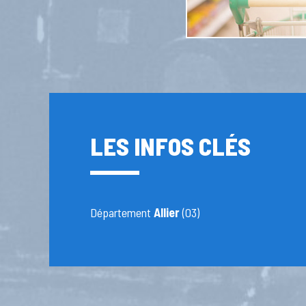
LES INFOS CLÉS
Département
Allier
(03)