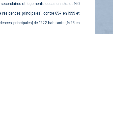
s secondaires et logements occasionnels, et 140
ésidences principales), contre 654 en 1999 et
ences principales) de 1222 habitants (1426 en
 400 25-54 ans et 182 55-64 ans, 350 hommes et
élèves, étudiants et stagiaires non rémunérés,
ifs dans le secteur Agriculture, sylviculture et
 dans le secteur Construction (24 postes), 97