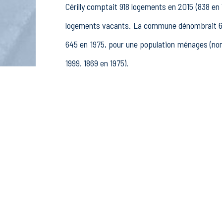
Cérilly comptait 918 logements en 2015 (838 en
logements vacants. La commune dénombrait 630
645 en 1975, pour une population ménages (no
1999, 1869 en 1975).
La population active (nombre de personnes de 
302 femmes. La commune comptait 490 actifs en
69 retraités ou préretraités et 59 autres inactif
Économie
Au 31 décembre 2015, Cérilly comptait 201 établ
pêche (12 postes), 11 établissements actifs 