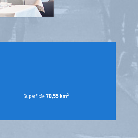
Superficie
70,55 km²