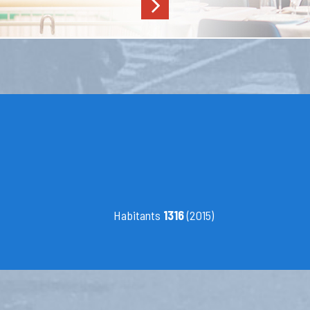
Habitants
1316
(2015)