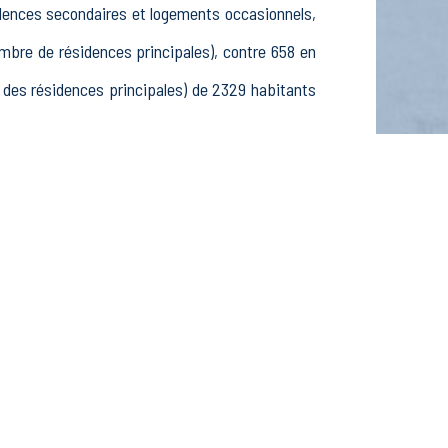
idences secondaires et logements occasionnels,
re de résidences principales), contre 658 en
es résidences principales) de 2329 habitants
-24 ans, 935 25-54 ans et 224 55-64 ans, 715
 inactifs, 109 élèves, étudiants et stagiaires
ssements actifs dans le secteur Agriculture,
ements actifs dans le secteur Construction (61