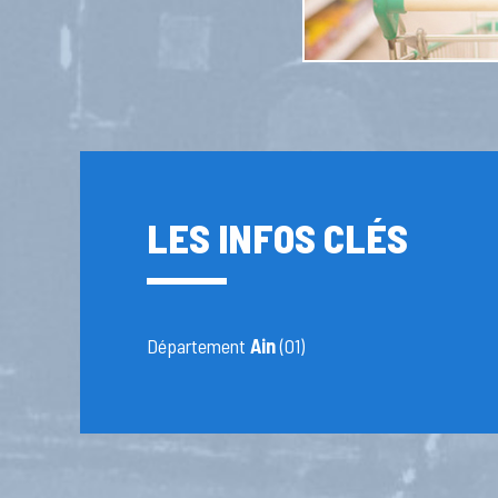
LES INFOS CLÉS
Département
Ain
(01)