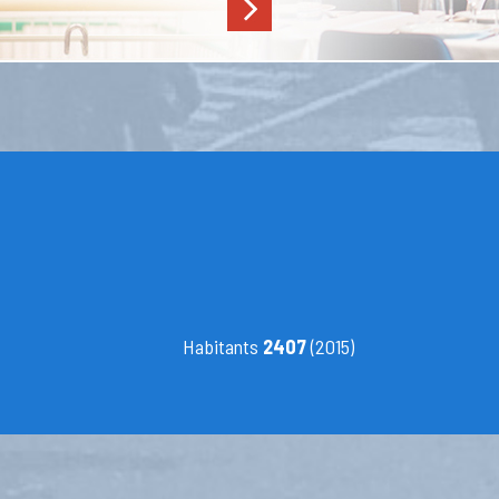
Habitants
2407
(2015)