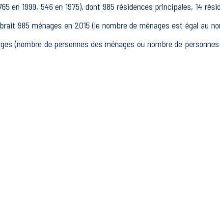
5 en 1999, 546 en 1975), dont 985 résidences principales, 14 rés
ait 985 ménages en 2015 (le nombre de ménages est égal au nomb
nages (nombre de personnes des ménages ou nombre de personnes d
e 15 à 64 ans) de Chalamont était de 1417 en 2015, dont 258 15
4 actifs en 2015, dont 1047 actifs occupés et 107 chômeurs, 263
74 autres inactifs.
 établissements actifs totalisant 551 postes, dont 27 établi
sements actifs dans le secteur Industrie (32 postes), 29 établiss