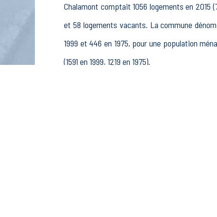
Chalamont comptait 1056 logements en 2015 (76
et 58 logements vacants. La commune dénombr
1999 et 446 en 1975, pour une population mé
(1591 en 1999, 1219 en 1975).
La population active (nombre de personnes d
hommes et 703 femmes. La commune comptait 115
non rémunérés, 80 retraités ou préretraités et 
Économie
Au 31 décembre 2015, Chalamont comptait 255
sylviculture et pêche (20 postes), 15 établis