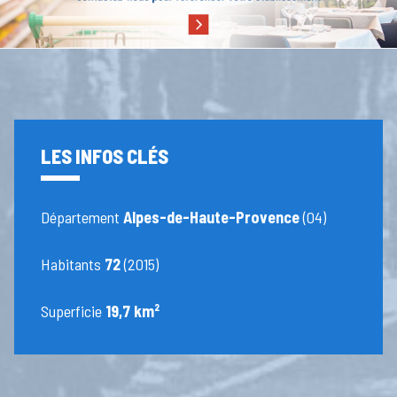
LES INFOS CLÉS
Département
Alpes-de-Haute-Provence
(04)
Habitants
72
(2015)
Superficie
19,7 km²