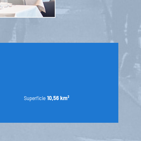
Superficie
10,56 km²