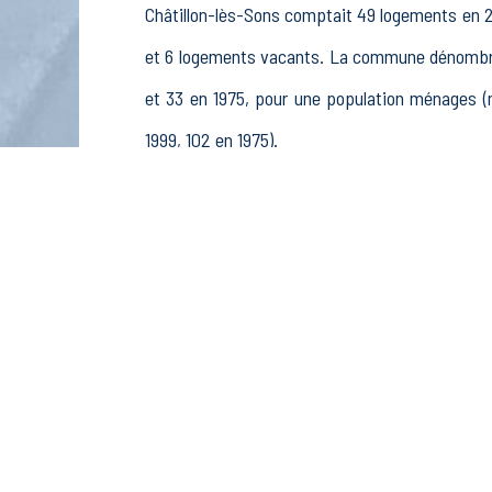
Châtillon-lès-Sons comptait 49 logements en 20
et 6 logements vacants. La commune dénombrai
et 33 en 1975, pour une population ménages 
1999, 102 en 1975).
La population active (nombre de personnes de
hommes et 23 femmes. La commune comptait 42
rémunérés, 5 retraités ou préretraités et 4 autr
Économie
Au 31 décembre 2015, Châtillon-lès-Sons comp
sylviculture et pêche (0 postes), 2 établisseme