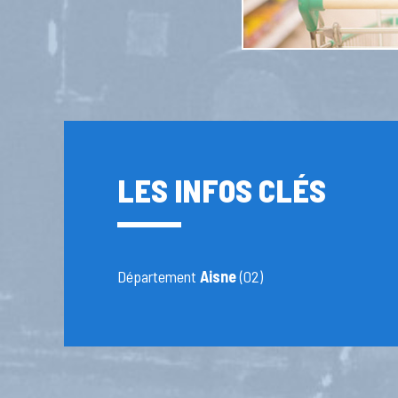
LES INFOS CLÉS
Département
Aisne
(02)