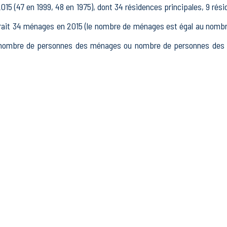
15 (47 en 1999, 48 en 1975), dont 34 résidences principales, 9 ré
t 34 ménages en 2015 (le nombre de ménages est égal au nombre 
(nombre de personnes des ménages ou nombre de personnes des ré
 15 à 64 ans) de Châtillon-lès-Sons était de 52 en 2015, dont 
 actifs en 2015, dont 37 actifs occupés et 5 chômeurs, 9 ina
es inactifs.
tait 13 établissements actifs totalisant 1 postes, dont 4 établ
nts actifs dans le secteur Industrie (0 postes), 0 établissements a