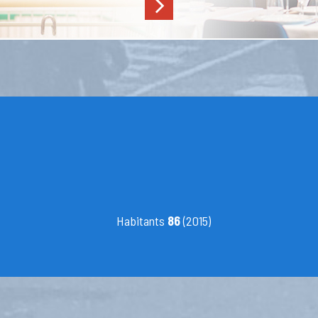
Habitants
86
(2015)