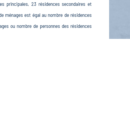
s principales, 23 résidences secondaires et
de ménages est égal au nombre de résidences
énages ou nombre de personnes des résidences
 dont 67 15-24 ans, 306 25-54 ans et 97 55-64
ômeurs, 97 inactifs, 28 élèves, étudiants et
nt 11 établissements actifs dans le secteur
ablissements actifs dans le secteur Construction