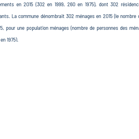
ents en 2015 (302 en 1999, 260 en 1975), dont 302 résidence
cants. La commune dénombrait 302 ménages en 2015 (le nombre 
1975, pour une population ménages (nombre de personnes des m
en 1975).
 15 à 64 ans) de Chavannes-sur-Reyssouze était de 470 en 2015,
omptait 373 actifs en 2015, dont 334 actifs occupés et 39 ch
traités et 25 autres inactifs.
ze comptait 54 établissements actifs totalisant 42 postes, do
4 établissements actifs dans le secteur Industrie (0 postes), 5 ét