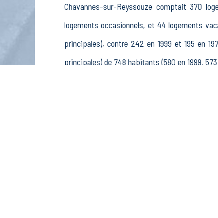
Chavannes-sur-Reyssouze comptait 370 logem
logements occasionnels, et 44 logements va
principales), contre 242 en 1999 et 195 en 
principales) de 748 habitants (580 en 1999, 573 
La population active (nombre de personnes de
ans, 248 hommes et 222 femmes. La commune c
stagiaires non rémunérés, 44 retraités ou prére
Économie
Au 31 décembre 2015, Chavannes-sur-Reyssou
Agriculture, sylviculture et pêche (2 postes), 