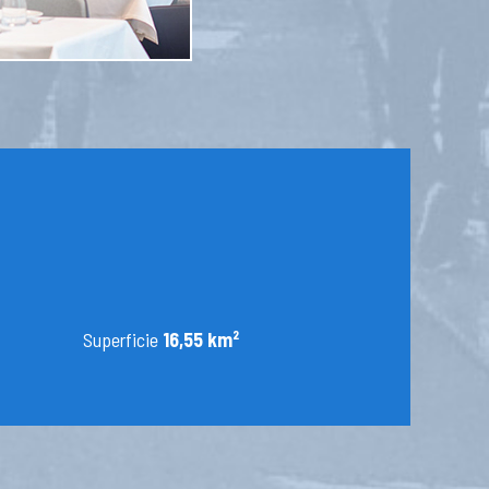
Superficie
16,55 km²