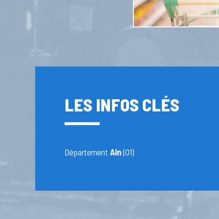
LES INFOS CLÉS
Département
Ain
(01)