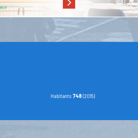
Habitants
748
(2015)