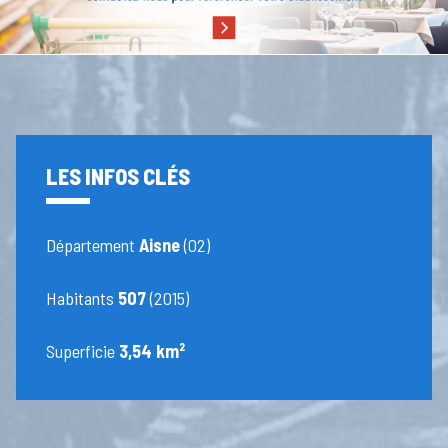
LES INFOS CLÉS
Département
Aisne
(02)
Habitants
507
(2015)
Superficie
3,54 km²