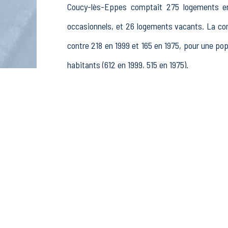
Coucy-lès-Eppes comptait 275 logements en 
occasionnels, et 26 logements vacants. La c
contre 218 en 1999 et 165 en 1975, pour une 
habitants (612 en 1999, 515 en 1975).
La population active (nombre de personnes de
hommes et 191 femmes. La commune comptait 30
rémunérés, 33 retraités ou préretraités et 26 au
Économie
Au 31 décembre 2015, Coucy-lès-Eppes compta
sylviculture et pêche (2 postes), 4 établisseme