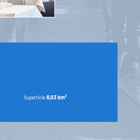
Superficie
6,03 km²