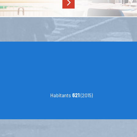
Habitants
621
(2015)