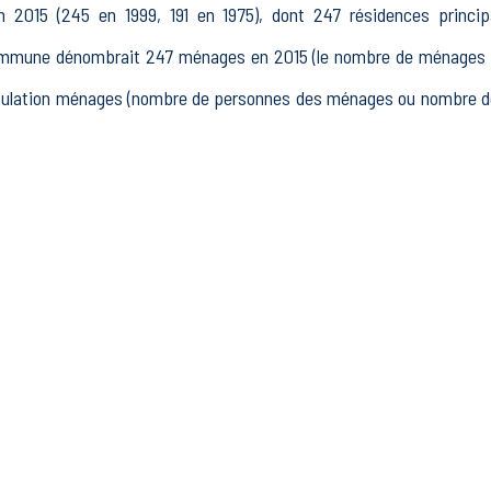
2015 (245 en 1999, 191 en 1975), dont 247 résidences princip
ommune dénombrait 247 ménages en 2015 (le nombre de ménages es
population ménages (nombre de personnes des ménages ou nombre de
 15 à 64 ans) de Coucy-lès-Eppes était de 388 en 2015, dont 59 
3 actifs en 2015, dont 261 actifs occupés et 42 chômeurs, 85 ina
tres inactifs.
it 40 établissements actifs totalisant 73 postes, dont 3 établi
nts actifs dans le secteur Industrie (9 postes), 5 établissements 