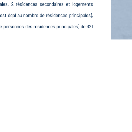
ales, 2 résidences secondaires et logements
t égal au nombre de résidences principales),
 personnes des résidences principales) de 621
15-24 ans, 237 25-54 ans et 92 55-64 ans, 197
ctifs, 27 élèves, étudiants et stagiaires non
ssements actifs dans le secteur Agriculture,
actifs dans le secteur Construction (18 postes),