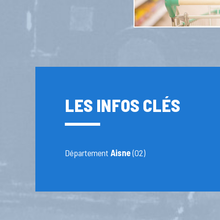
LES INFOS CLÉS
Département
Aisne
(02)