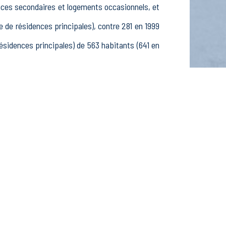
nces secondaires et logements occasionnels, et
e résidences principales), contre 281 en 1999
idences principales) de 563 habitants (641 en
 192 25-54 ans et 105 55-64 ans, 169 hommes et
élèves, étudiants et stagiaires non rémunérés,
ctifs dans le secteur Agriculture, sylviculture
 dans le secteur Construction (0 postes), 30