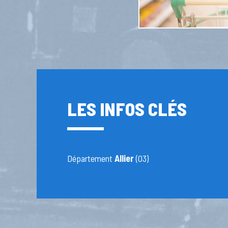
LES INFOS CLÉS
Département
Allier
(03)