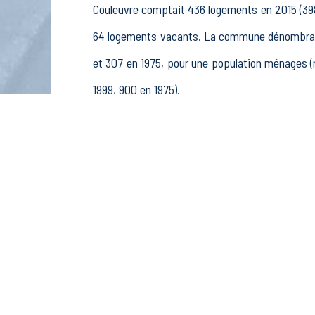
Couleuvre comptait 436 logements en 2015 (398
64 logements vacants. La commune dénombrait 
et 307 en 1975, pour une population ménages 
1999, 900 en 1975).
La population active (nombre de personnes de 
164 femmes. La commune comptait 236 actifs en
37 retraités ou préretraités et 46 autres inactif
Économie
Au 31 décembre 2015, Couleuvre comptait 85 éta
et pêche (0 postes), 4 établissements actif