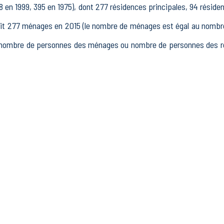
 en 1999, 395 en 1975), dont 277 résidences principales, 94 réside
277 ménages en 2015 (le nombre de ménages est égal au nombre d
(nombre de personnes des ménages ou nombre de personnes des rés
15 à 64 ans) de Couleuvre était de 333 en 2015, dont 35 15-24 ans,
 2015, dont 201 actifs occupés et 35 chômeurs, 97 inactifs, 13 
s.
blissements actifs totalisant 31 postes, dont 35 établissements a
s dans le secteur Industrie (8 postes), 9 établissements actifs