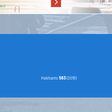
Habitants
563
(2015)