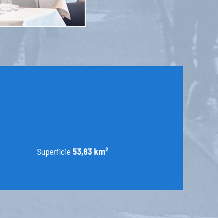
Superficie
53,83 km²