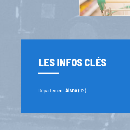
LES INFOS CLÉS
Département
Aisne
(02)