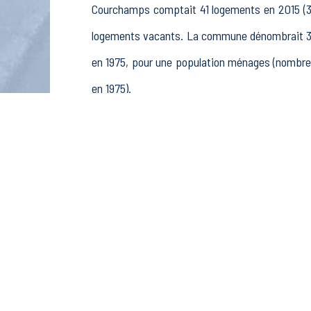
Courchamps comptait 41 logements en 2015 (39 
logements vacants. La commune dénombrait 38 
en 1975, pour une population ménages (nombre
en 1975).
La population active (nombre de personnes de 
25 femmes. La commune comptait 42 actifs en 
retraités ou préretraités et 4 autres inactifs.
Économie
Au 31 décembre 2015, Courchamps comptait 6 ét
et pêche (1 postes), 0 établissements actif