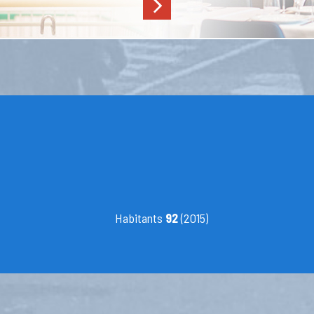
Habitants
92
(2015)