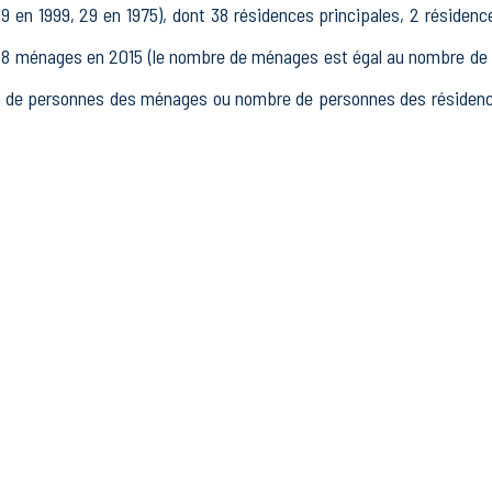
en 1999, 29 en 1975), dont 38 résidences principales, 2 résidenc
ménages en 2015 (le nombre de ménages est égal au nombre de rés
 de personnes des ménages ou nombre de personnes des résidences
15 à 64 ans) de Courchamps était de 56 en 2015, dont 12 15-24 a
2015, dont 36 actifs occupés et 6 chômeurs, 14 inactifs, 8 élè
ablissements actifs totalisant 4 postes, dont 2 établissements ac
s dans le secteur Industrie (0 postes), 1 établissements actif