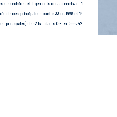
es secondaires et logements occasionnels, et 1
idences principales), contre 33 en 1999 et 15
 principales) de 92 habitants (98 en 1999, 42
ns, 32 25-54 ans et 12 55-64 ans, 32 hommes et
ves, étudiants et stagiaires non rémunérés, 2
tifs dans le secteur Agriculture, sylviculture
s dans le secteur Construction (0 postes), 2