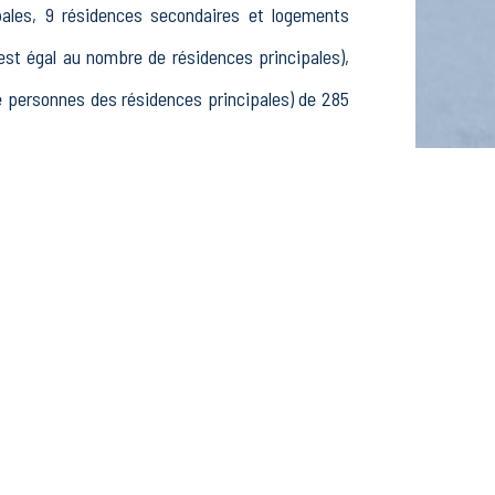
pales, 9 résidences secondaires et logements
t égal au nombre de résidences principales),
 personnes des résidences principales) de 285
8 15-24 ans, 113 25-54 ans et 35 55-64 ans, 93
ctifs, 19 élèves, étudiants et stagiaires non
lissements actifs dans le secteur Agriculture,
ctifs dans le secteur Construction (9 postes), 6