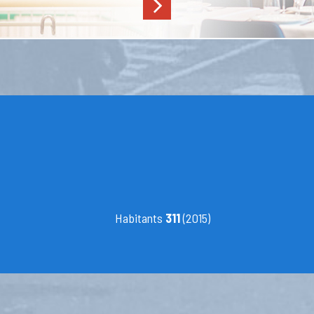
Habitants
311
(2015)