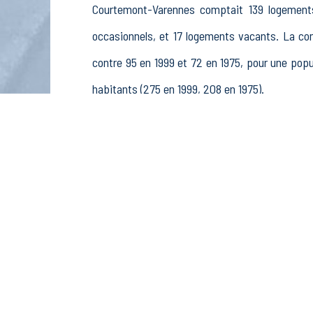
Courtemont-Varennes comptait 139 logements 
occasionnels, et 17 logements vacants. La c
contre 95 en 1999 et 72 en 1975, pour une po
habitants (275 en 1999, 208 en 1975).
La population active (nombre de personnes de 
hommes et 83 femmes. La commune comptait 136
rémunérés, 11 retraités ou préretraités et 10 aut
Économie
Au 31 décembre 2015, Courtemont-Varennes comp
sylviculture et pêche (1 postes), 1 établisseme