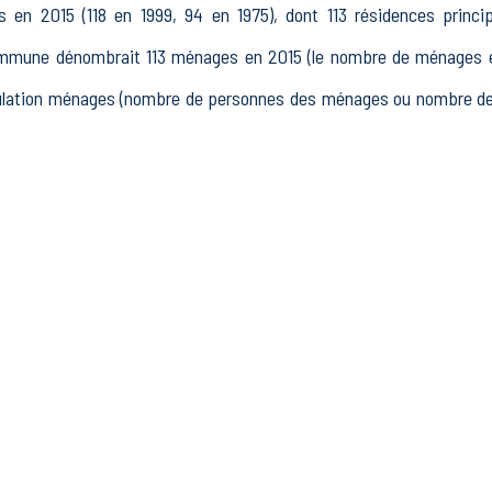
en 2015 (118 en 1999, 94 en 1975), dont 113 résidences princi
ommune dénombrait 113 ménages en 2015 (le nombre de ménages es
pulation ménages (nombre de personnes des ménages ou nombre de
15 à 64 ans) de Courtemont-Varennes était de 176 en 2015, dont 2
 actifs en 2015, dont 118 actifs occupés et 18 chômeurs, 40 ina
res inactifs.
tait 20 établissements actifs totalisant 94 postes, dont 5 étab
nts actifs dans le secteur Industrie (67 postes), 5 établissements a