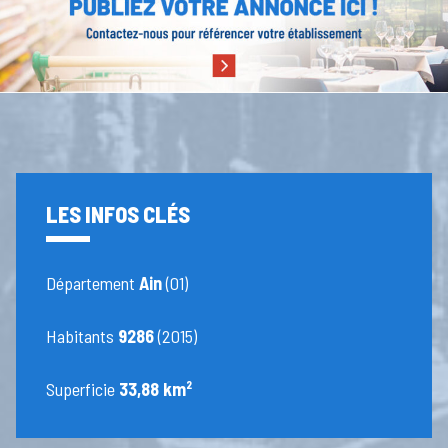
LES INFOS CLÉS
Département
Ain
(01)
Habitants
9286
(2015)
Superficie
33,88 km²