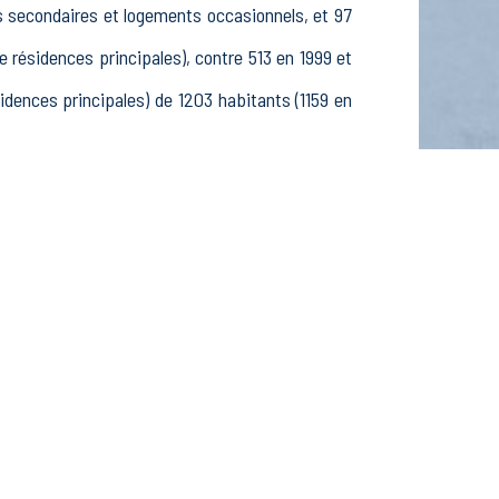
s secondaires et logements occasionnels, et 97
ésidences principales), contre 513 en 1999 et
ences principales) de 1203 habitants (1159 en
 424 25-54 ans et 187 55-64 ans, 369 hommes et
ifs, 56 élèves, étudiants et stagiaires non
fs dans le secteur Agriculture, sylviculture et
 dans le secteur Construction (2 postes), 50