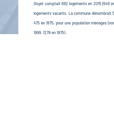
Doyet comptait 692 logements en 2015 (649 en 
logements vacants. La commune dénombrait 556
475 en 1975, pour une population ménages (no
1999, 1278 en 1975).
La population active (nombre de personnes de 
358 femmes. La commune comptait 522 actifs
rémunérés, 69 retraités ou préretraités et 80 au
Économie
Au 31 décembre 2015, Doyet comptait 93 établis
pêche (2 postes), 5 établissements actifs d