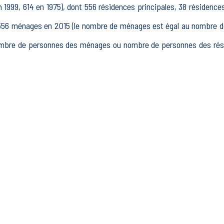
1999, 614 en 1975), dont 556 résidences principales, 38 résidence
 ménages en 2015 (le nombre de ménages est égal au nombre de r
mbre de personnes des ménages ou nombre de personnes des résid
15 à 64 ans) de Doyet était de 727 en 2015, dont 116 15-24 ans,
 en 2015, dont 453 actifs occupés et 69 chômeurs, 205 inact
tres inactifs.
sements actifs totalisant 194 postes, dont 19 établissements acti
ans le secteur Industrie (39 postes), 9 établissements actifs