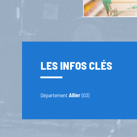
LES INFOS CLÉS
Département
Allier
(03)