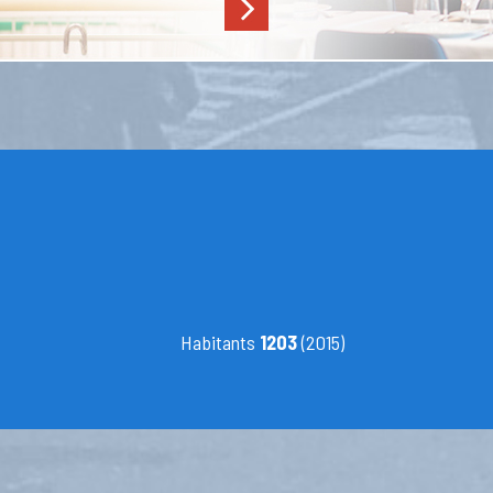
Habitants
1203
(2015)