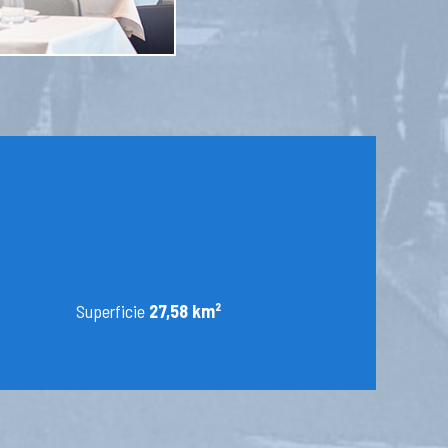
Superficie
27,58 km²