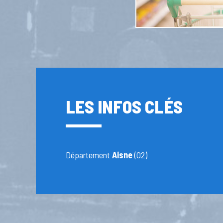
LES INFOS CLÉS
Département
Aisne
(02)