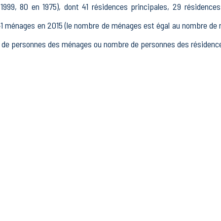
999, 80 en 1975), dont 41 résidences principales, 29 résidence
ménages en 2015 (le nombre de ménages est égal au nombre de rés
de personnes des ménages ou nombre de personnes des résidences 
 15 à 64 ans) de Erloy était de 48 en 2015, dont 3 15-24 ans, 
15, dont 25 actifs occupés et 9 chômeurs, 14 inactifs, 1 élèv
ements actifs totalisant 4 postes, dont 2 établissements actifs dan
teur Industrie (0 postes), 0 établissements actifs dans le secteur 