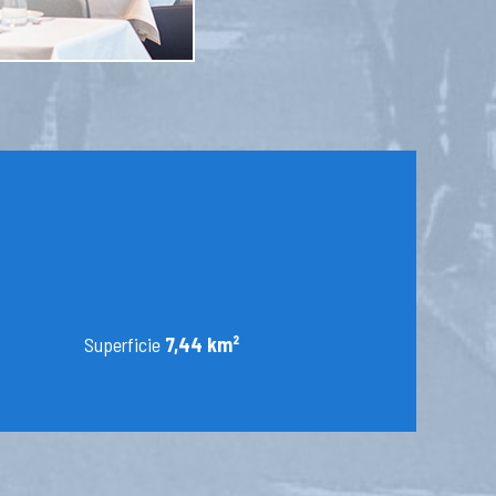
Superficie
7,44 km²