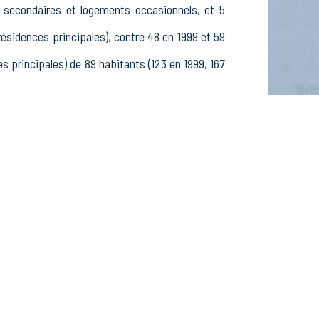
s secondaires et logements occasionnels, et 5
idences principales), contre 48 en 1999 et 59
principales) de 89 habitants (123 en 1999, 167
33 25-54 ans et 12 55-64 ans, 29 hommes et 18
es, étudiants et stagiaires non rémunérés, 6
s le secteur Agriculture, sylviculture et pêche
Construction (0 postes), 1 établissements actifs