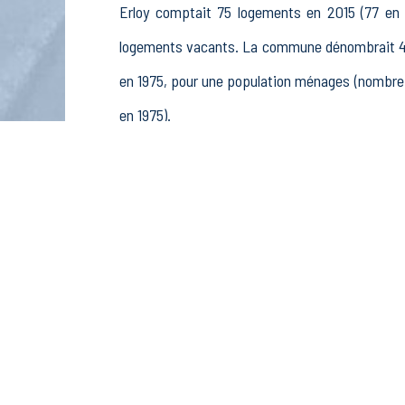
Erloy comptait 75 logements en 2015 (77 en 1
logements vacants. La commune dénombrait 41 
en 1975, pour une population ménages (nombre 
en 1975).
La population active (nombre de personnes de
femmes. La commune comptait 34 actifs en 20
retraités ou préretraités et 6 autres inactifs.
Économie
Au 31 décembre 2015, Erloy comptait 5 établiss
(0 postes), 1 établissements actifs dans le sec