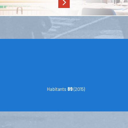
Habitants
89
(2015)