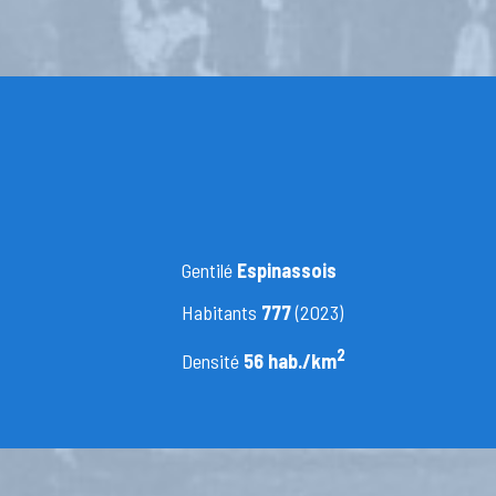
Gentilé
Espinassois
Habitants
777
(2023)
2
Densité
56 hab./km