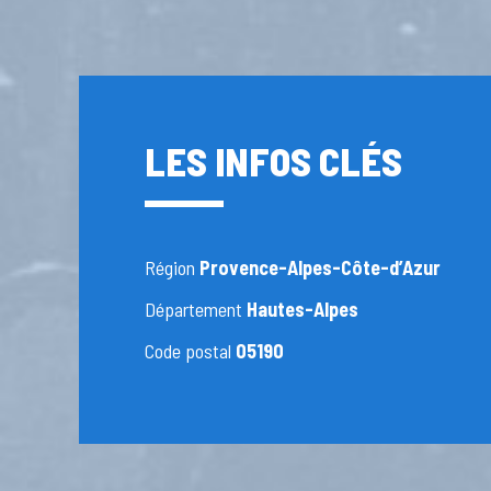
LES INFOS CLÉS
Région
Provence-Alpes-Côte-d’Azur
Département
Hautes-Alpes
Code postal
05190