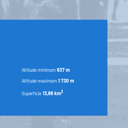
Altitude minimum
637 m
Altitude maximum
1 730 m
2
Superficie
13,86 km