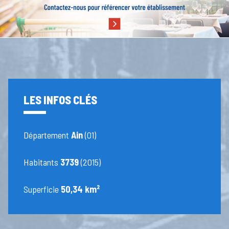
LES INFOS CLÉS
Département
Ain
(01)
Habitants
3739
(2015)
Superficie
50,34 km²