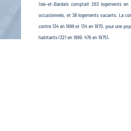
Isle-et-Bardais comptait 263 logements en 
occasionnels, et 38 logements vacants. La c
contre 134 en 1999 et 134 en 1975, pour une 
habitants (321 en 1999, 476 en 1975).
La population active (nombre de personnes de 
et 63 femmes. La commune comptait 117 actifs e
retraités ou préretraités et 12 autres inactifs.
Économie
Au 31 décembre 2015, Isle-et-Bardais comptai
sylviculture et pêche (0 postes), 2 établisseme