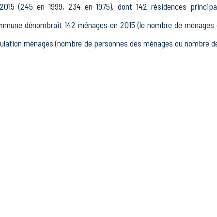
2015 (245 en 1999, 234 en 1975), dont 142 résidences principa
ommune dénombrait 142 ménages en 2015 (le nombre de ménages es
population ménages (nombre de personnes des ménages ou nombre de
15 à 64 ans) de Isle-et-Bardais était de 152 en 2015, dont 12 15-2
n 2015, dont 105 actifs occupés et 12 chômeurs, 35 inactifs, 6 él
t 37 établissements actifs totalisant 13 postes, dont 11 établ
nts actifs dans le secteur Industrie (0 postes), 2 établissements 