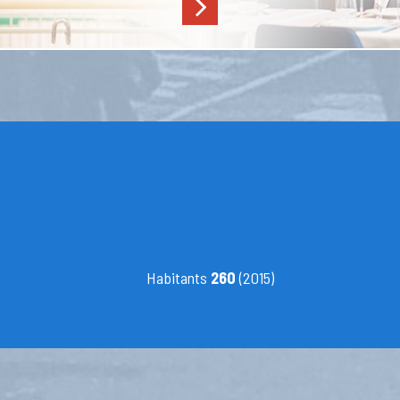
Habitants
260
(2015)