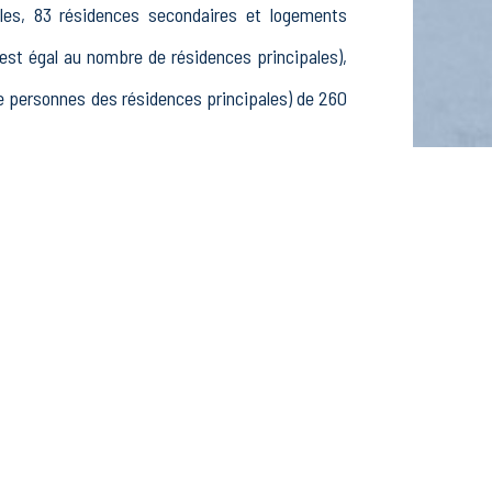
les, 83 résidences secondaires et logements
t égal au nombre de résidences principales),
 personnes des résidences principales) de 260
4 ans, 95 25-54 ans et 46 55-64 ans, 90 hommes
èves, étudiants et stagiaires non rémunérés, 17
issements actifs dans le secteur Agriculture,
actifs dans le secteur Construction (11 postes),