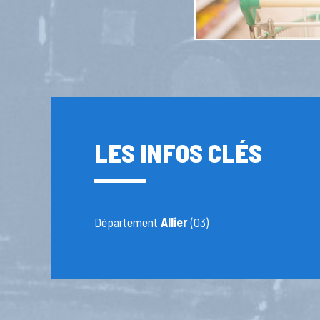
LES INFOS CLÉS
Département
Allier
(03)