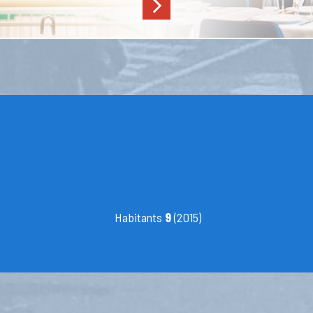
Habitants
9
(2015)