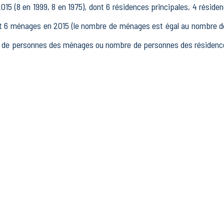
 (8 en 1999, 8 en 1975), dont 6 résidences principales, 4 réside
 ménages en 2015 (le nombre de ménages est égal au nombre de r
de personnes des ménages ou nombre de personnes des résidences 
15 à 64 ans) de La Haute-Beaume était de 4 en 2015, dont 0 15-2
5, dont 1 actifs occupés et 0 chômeurs, 3 inactifs, 0 élèves, étud
it 1 établissements actifs totalisant 2 postes, dont 1 établi
nts actifs dans le secteur Industrie (0 postes), 0 établissements a