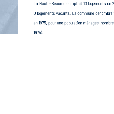
La Haute-Beaume comptait 10 logements en 2015
0 logements vacants. La commune dénombrait 6
en 1975, pour une population ménages (nombre 
1975).
La population active (nombre de personnes de 
1 femmes. La commune comptait 1 actifs en 201
ou préretraités et 0 autres inactifs.
Économie
Au 31 décembre 2015, La Haute-Beaume compta
sylviculture et pêche (2 postes), 0 établisseme