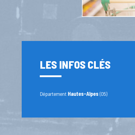
LES INFOS CLÉS
Département
Hautes-Alpes
(05)