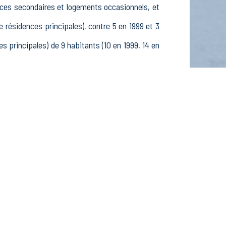
nces secondaires et logements occasionnels, et
ésidences principales), contre 5 en 1999 et 3
principales) de 9 habitants (10 en 1999, 14 en
4 ans, 0 25-54 ans et 4 55-64 ans, 3 hommes et
iants et stagiaires non rémunérés, 3 retraités
ssements actifs dans le secteur Agriculture,
ctifs dans le secteur Construction (0 postes), 0