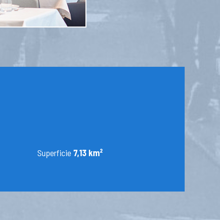
Superficie
7,13 km²