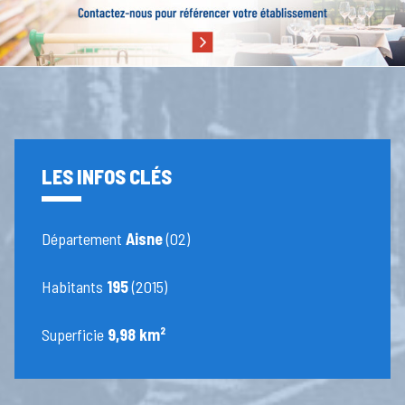
LES INFOS CLÉS
Département
Aisne
(02)
Habitants
195
(2015)
Superficie
9,98 km²