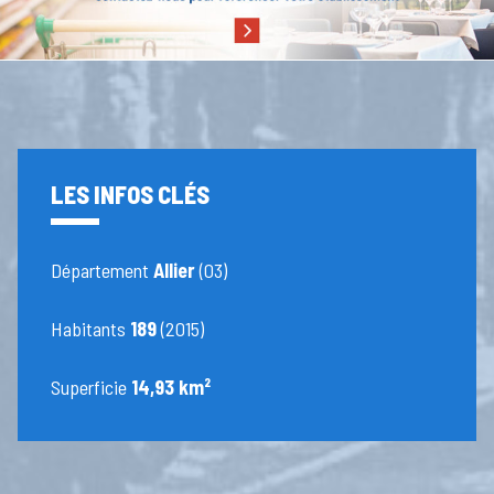
LES INFOS CLÉS
Département
Allier
(03)
Habitants
189
(2015)
Superficie
14,93 km²