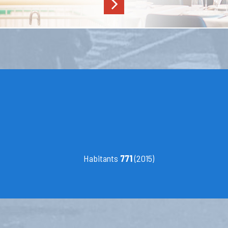
Habitants
771
(2015)