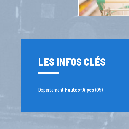
LES INFOS CLÉS
Département
Hautes-Alpes
(05)