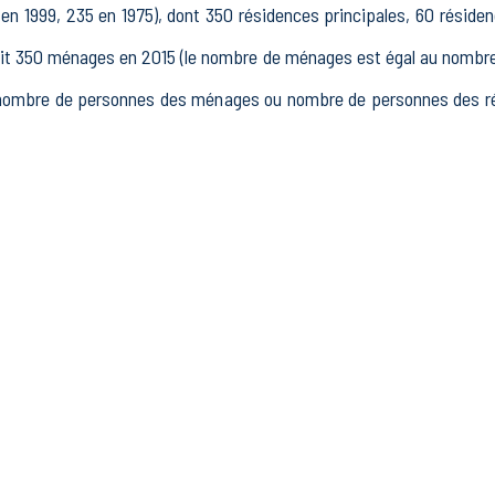
n 1999, 235 en 1975), dont 350 résidences principales, 60 réside
350 ménages en 2015 (le nombre de ménages est égal au nombre d
(nombre de personnes des ménages ou nombre de personnes des rés
15 à 64 ans) de Le Poët était de 467 en 2015, dont 78 15-24 ans,
 en 2015, dont 307 actifs occupés et 38 chômeurs, 123 inact
tres inactifs.
issements actifs totalisant 112 postes, dont 14 établissements acti
dans le secteur Industrie (51 postes), 9 établissements actifs