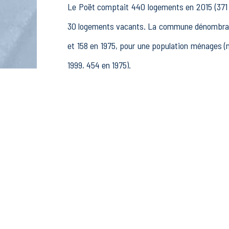
Le Poët comptait 440 logements en 2015 (371 e
30 logements vacants. La commune dénombrait 
et 158 en 1975, pour une population ménages 
1999, 454 en 1975).
La population active (nombre de personnes de 
227 femmes. La commune comptait 345 actifs
rémunérés, 42 retraités ou préretraités et 41 au
Économie
Au 31 décembre 2015, Le Poët comptait 66 établ
pêche (32 postes), 7 établissements actifs 