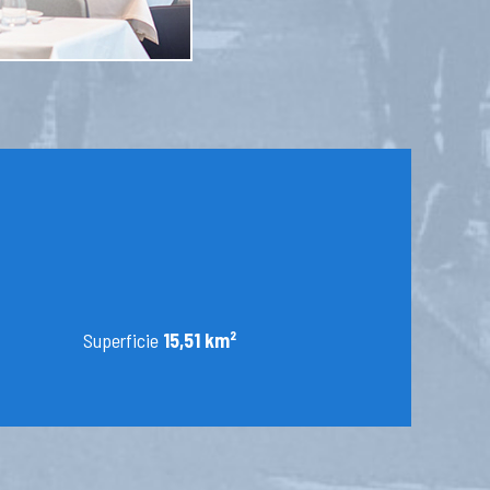
Superficie
15,51 km²