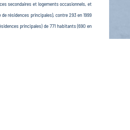
nces secondaires et logements occasionnels, et
e résidences principales), contre 293 en 1999
idences principales) de 771 habitants (690 en
 276 25-54 ans et 113 55-64 ans, 240 hommes et
ifs, 40 élèves, étudiants et stagiaires non
fs dans le secteur Agriculture, sylviculture et
 dans le secteur Construction (9 postes), 28