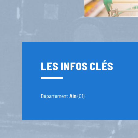
LES INFOS CLÉS
Département
Ain
(01)