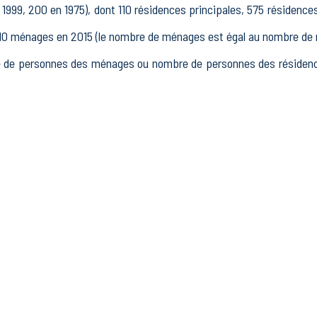
1999, 200 en 1975), dont 110 résidences principales, 575 résidence
 ménages en 2015 (le nombre de ménages est égal au nombre de rés
 de personnes des ménages ou nombre de personnes des résidence
 15 à 64 ans) de Lélex était de 149 en 2015, dont 25 15-24 ans, 
15, dont 122 actifs occupés et 8 chômeurs, 20 inactifs, 10 élè
ssements actifs totalisant 92 postes, dont 2 établissements actif
ans le secteur Industrie (5 postes), 7 établissements actifs