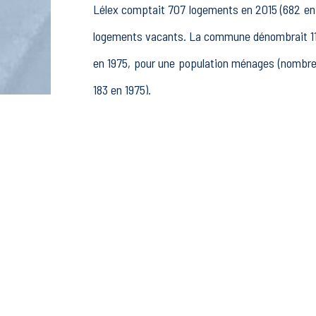
Lélex comptait 707 logements en 2015 (682 en 
logements vacants. La commune dénombrait 110
en 1975, pour une population ménages (nombre
183 en 1975).
La population active (nombre de personnes de
femmes. La commune comptait 130 actifs en 20
retraités ou préretraités et 5 autres inactifs.
Économie
Au 31 décembre 2015, Lélex comptait 84 établi
pêche (0 postes), 3 établissements actifs d