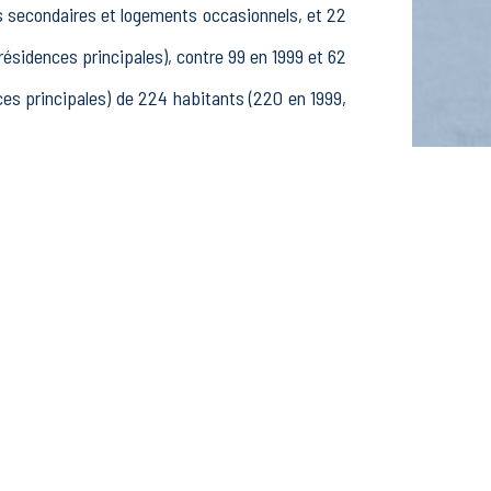
s secondaires et logements occasionnels, et 22
idences principales), contre 99 en 1999 et 62
s principales) de 224 habitants (220 en 1999,
96 25-54 ans et 29 55-64 ans, 82 hommes et 68
ves, étudiants et stagiaires non rémunérés, 5
s dans le secteur Agriculture, sylviculture et
 dans le secteur Construction (4 postes), 59