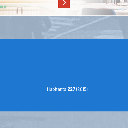
Habitants
227
(2015)