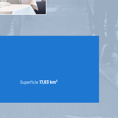
Superficie
17,63 km²