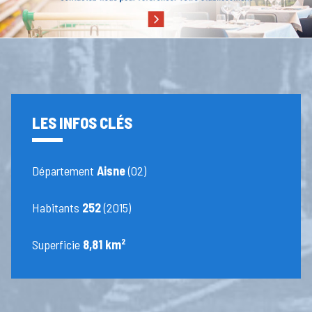
LES INFOS CLÉS
Département
Aisne
(02)
Habitants
252
(2015)
Superficie
8,81 km²