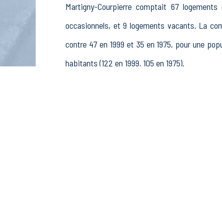
Martigny-Courpierre comptait 67 logements 
occasionnels, et 9 logements vacants. La co
contre 47 en 1999 et 35 en 1975, pour une po
habitants (122 en 1999, 105 en 1975).
La population active (nombre de personnes de
hommes et 40 femmes. La commune comptait 63
rémunérés, 8 retraités ou préretraités et 3 autr
Économie
Au 31 décembre 2015, Martigny-Courpierre com
sylviculture et pêche (0 postes), 1 établisseme