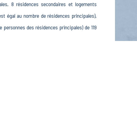
ales, 8 résidences secondaires et logements
t égal au nombre de résidences principales),
 personnes des résidences principales) de 119
5 15-24 ans, 50 25-54 ans et 18 55-64 ans, 43
ctifs, 9 élèves, étudiants et stagiaires non
issements actifs dans le secteur Agriculture,
ctifs dans le secteur Construction (0 postes), 9