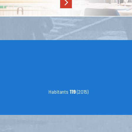
Habitants
119
(2015)