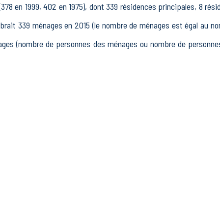
78 en 1999, 402 en 1975), dont 339 résidences principales, 8 rés
ait 339 ménages en 2015 (le nombre de ménages est égal au nomb
nages (nombre de personnes des ménages ou nombre de personnes 
e 15 à 64 ans) de Montbrehain était de 530 en 2015, dont 90 15
 actifs en 2015, dont 306 actifs occupés et 61 chômeurs, 164 in
tres inactifs.
tablissements actifs totalisant 19 postes, dont 8 établissements a
s dans le secteur Industrie (0 postes), 2 établissements actifs