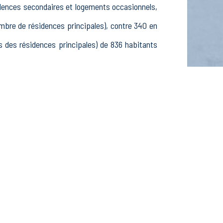
idences secondaires et logements occasionnels,
re de résidences principales), contre 340 en
des résidences principales) de 836 habitants
-24 ans, 313 25-54 ans et 128 55-64 ans, 269
actifs, 53 élèves, étudiants et stagiaires non
ctifs dans le secteur Agriculture, sylviculture
 dans le secteur Construction (1 postes), 17