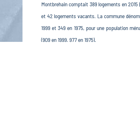
Montbrehain comptait 389 logements en 2015 (3
et 42 logements vacants. La commune dénombr
1999 et 349 en 1975, pour une population mé
(909 en 1999, 977 en 1975).
La population active (nombre de personnes d
hommes et 261 femmes. La commune comptait 366
rémunérés, 49 retraités ou préretraités et 63 au
Économie
Au 31 décembre 2015, Montbrehain comptait 37 é
et pêche (1 postes), 3 établissements actif