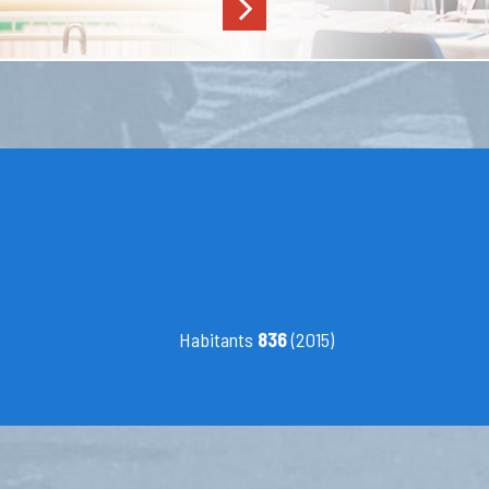
Habitants
836
(2015)