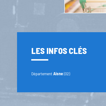
LES INFOS CLÉS
Département
Aisne
(02)