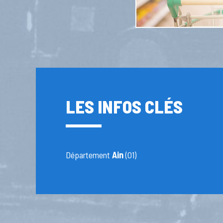
LES INFOS CLÉS
Département
Ain
(01)