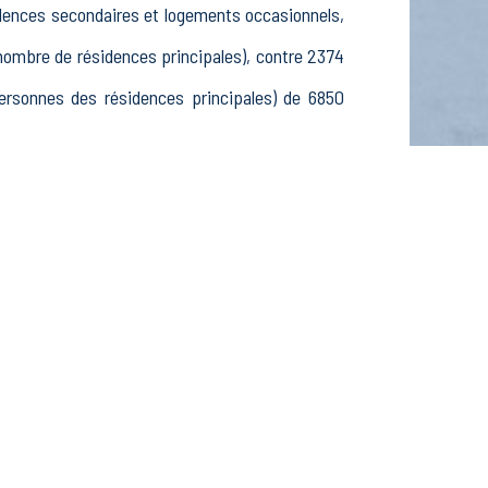
idences secondaires et logements occasionnels,
mbre de résidences principales), contre 2374
rsonnes des résidences principales) de 6850
4 ans, 2826 25-54 ans et 777 55-64 ans, 2202
urs, 959 inactifs, 363 élèves, étudiants et
ssements actifs dans le secteur Agriculture,
ements actifs dans le secteur Construction (55