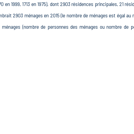
0 en 1999, 1713 en 1975), dont 2903 résidences principales, 21 rés
rait 2903 ménages en 2015 (le nombre de ménages est égal au no
on ménages (nombre de personnes des ménages ou nombre de pe
e 15 à 64 ans) de Montluel était de 4464 en 2015, dont 861 15-2
 3506 actifs en 2015, dont 3037 actifs occupés et 468 chôme
etraités et 308 autres inactifs.
établissements actifs totalisant 2098 postes, dont 29 établi
sements actifs dans le secteur Industrie (804 postes), 63 établiss