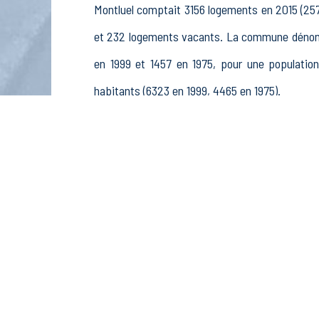
Montluel comptait 3156 logements en 2015 (257
et 232 logements vacants. La commune dénomb
en 1999 et 1457 en 1975, pour une populati
habitants (6323 en 1999, 4465 en 1975).
La population active (nombre de personnes d
hommes et 2263 femmes. La commune comptait
stagiaires non rémunérés, 288 retraités ou prér
Économie
Au 31 décembre 2015, Montluel comptait 563 
sylviculture et pêche (42 postes), 34 établis