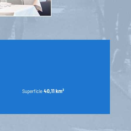
Superficie
40,11 km²