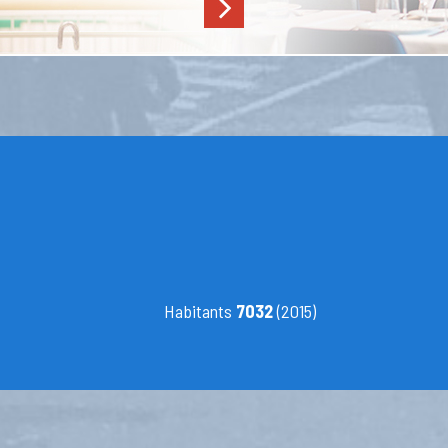
Habitants
7032
(2015)