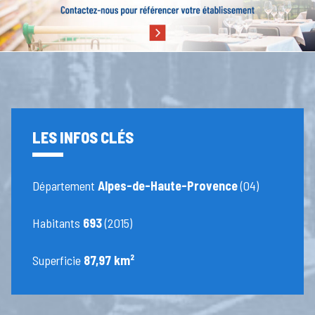
LES INFOS CLÉS
Département
Alpes-de-Haute-Provence
(04)
Habitants
693
(2015)
Superficie
87,97 km²