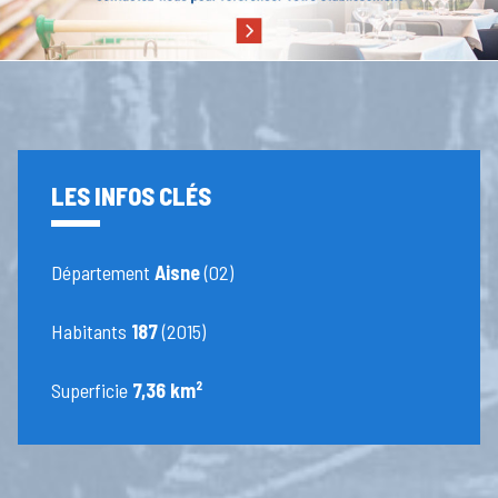
LES INFOS CLÉS
Département
Aisne
(02)
Habitants
187
(2015)
Superficie
7,36 km²