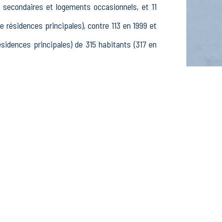
s secondaires et logements occasionnels, et 11
ésidences principales), contre 113 en 1999 et
dences principales) de 315 habitants (317 en
19 25-54 ans et 38 55-64 ans, 95 hommes et 106
es, étudiants et stagiaires non rémunérés, 14
s dans le secteur Agriculture, sylviculture et
 dans le secteur Construction (3 postes), 6