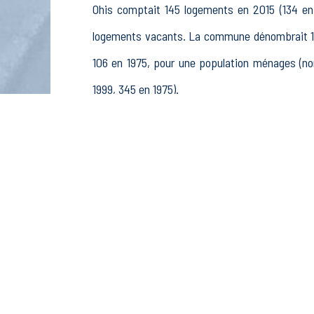
Ohis comptait 145 logements en 2015 (134 en 1
logements vacants. La commune dénombrait 125
106 en 1975, pour une population ménages (n
1999, 345 en 1975).
La population active (nombre de personnes de 
femmes. La commune comptait 139 actifs en 20
retraités ou préretraités et 28 autres inactifs.
Économie
Au 31 décembre 2015, Ohis comptait 15 établis
pêche (1 postes), 0 établissements actifs 