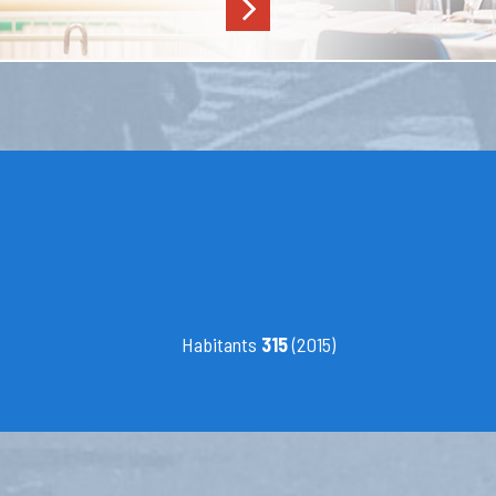
Habitants
315
(2015)