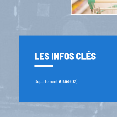
LES INFOS CLÉS
Département
Aisne
(02)