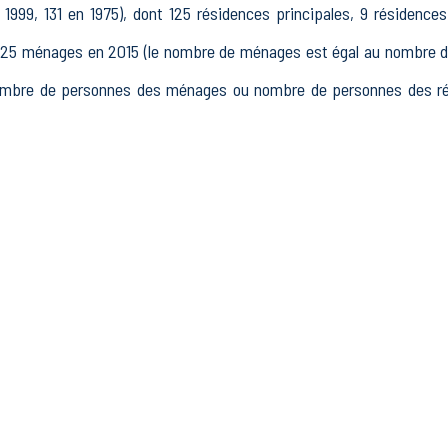
999, 131 en 1975), dont 125 résidences principales, 9 résidence
 ménages en 2015 (le nombre de ménages est égal au nombre de r
ombre de personnes des ménages ou nombre de personnes des rési
15 à 64 ans) de Ohis était de 200 en 2015, dont 44 15-24 ans, 1
15, dont 122 actifs occupés et 17 chômeurs, 62 inactifs, 20 élèv
sements actifs totalisant 12 postes, dont 5 établissements actif
dans le secteur Industrie (0 postes), 2 établissements actifs