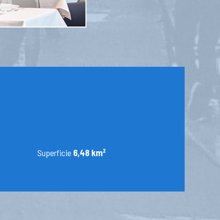
Superficie
6,48 km²