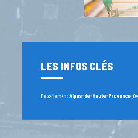
LES INFOS CLÉS
Département
Alpes-de-Haute-Provence
(04