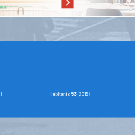
)
Habitants
53
(2015)