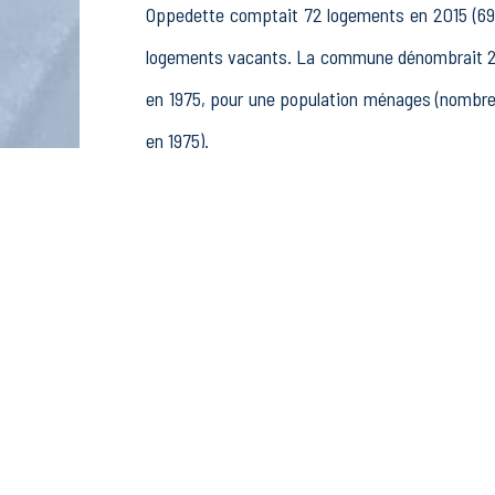
Oppedette comptait 72 logements en 2015 (69 e
logements vacants. La commune dénombrait 25 
en 1975, pour une population ménages (nombre
en 1975).
La population active (nombre de personnes de 
femmes. La commune comptait 25 actifs en 2015
ou préretraités et 6 autres inactifs.
Économie
Au 31 décembre 2015, Oppedette comptait 11 éta
pêche (3 postes), 1 établissements actifs 