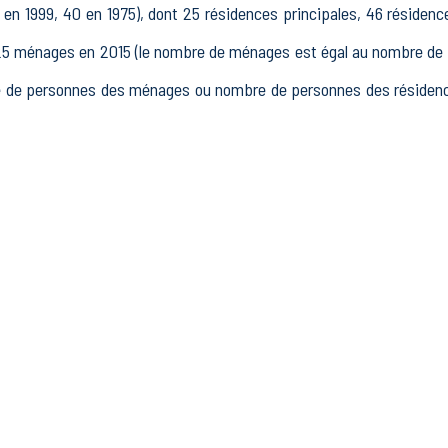
n 1999, 40 en 1975), dont 25 résidences principales, 46 résidenc
ménages en 2015 (le nombre de ménages est égal au nombre de rés
 de personnes des ménages ou nombre de personnes des résidences
15 à 64 ans) de Oppedette était de 34 en 2015, dont 5 15-24 ans,
, dont 19 actifs occupés et 6 chômeurs, 8 inactifs, 1 élèves, étud
blissements actifs totalisant 5 postes, dont 3 établissements acti
dans le secteur Industrie (0 postes), 2 établissements actifs