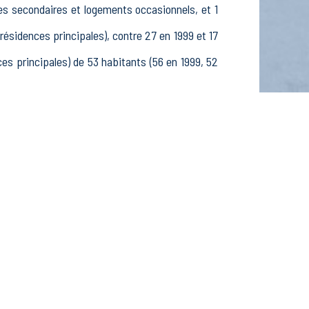
es secondaires et logements occasionnels, et 1
idences principales), contre 27 en 1999 et 17
 principales) de 53 habitants (56 en 1999, 52
 19 25-54 ans et 10 55-64 ans, 20 hommes et 14
iants et stagiaires non rémunérés, 1 retraités
fs dans le secteur Agriculture, sylviculture et
 dans le secteur Construction (0 postes), 3