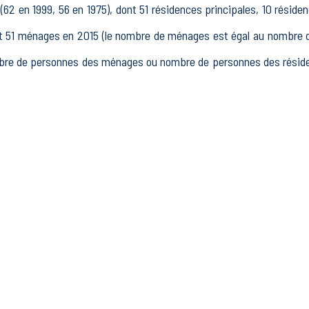
(62 en 1999, 56 en 1975), dont 51 résidences principales, 10 résid
1 ménages en 2015 (le nombre de ménages est égal au nombre de 
re de personnes des ménages ou nombre de personnes des résidenc
5 à 64 ans) de Oulchy-la-Ville était de 78 en 2015, dont 12 15-24 
2015, dont 51 actifs occupés et 3 chômeurs, 24 inactifs, 9 élè
1 établissements actifs totalisant 5 postes, dont 5 établissements 
s dans le secteur Industrie (1 postes), 0 établissements actif