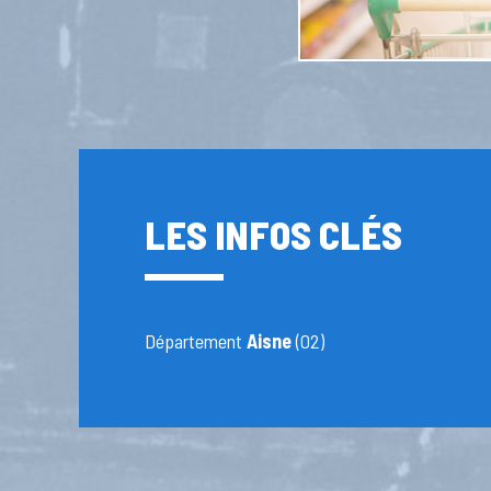
LES INFOS CLÉS
Département
Aisne
(02)