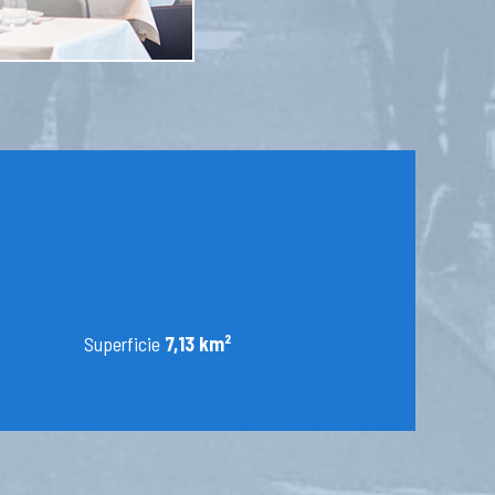
Superficie
7,13 km²