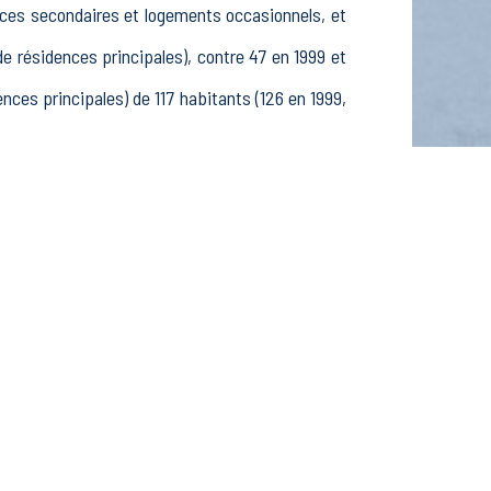
ences secondaires et logements occasionnels, et
résidences principales), contre 47 en 1999 et
es principales) de 117 habitants (126 en 1999,
ans, 45 25-54 ans et 21 55-64 ans, 43 hommes et
ves, étudiants et stagiaires non rémunérés, 7
actifs dans le secteur Agriculture, sylviculture
s dans le secteur Construction (0 postes), 3