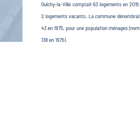
Oulchy-la-Ville comptait 63 logements en 2015 
2 logements vacants. La commune dénombrait 5
43 en 1975, pour une population ménages (nomb
138 en 1975).
La population active (nombre de personnes de 1
35 femmes. La commune comptait 54 actifs en 
retraités ou préretraités et 9 autres inactifs.
Économie
Au 31 décembre 2015, Oulchy-la-Ville comptait 1
et pêche (3 postes), 2 établissements actif