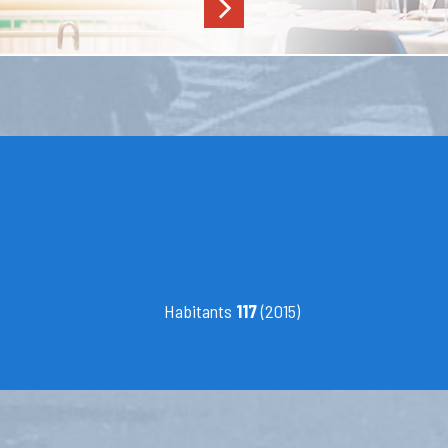
Habitants
117
(2015)