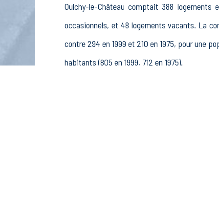
Oulchy-le-Château comptait 388 logements en
occasionnels, et 48 logements vacants. La c
contre 294 en 1999 et 210 en 1975, pour une 
habitants (805 en 1999, 712 en 1975).
La population active (nombre de personnes de 
hommes et 253 femmes. La commune comptait 372
rémunérés, 54 retraités ou préretraités et 44 a
Économie
Au 31 décembre 2015, Oulchy-le-Château compt
sylviculture et pêche (2 postes), 4 établisse