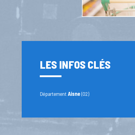
LES INFOS CLÉS
Département
Aisne
(02)