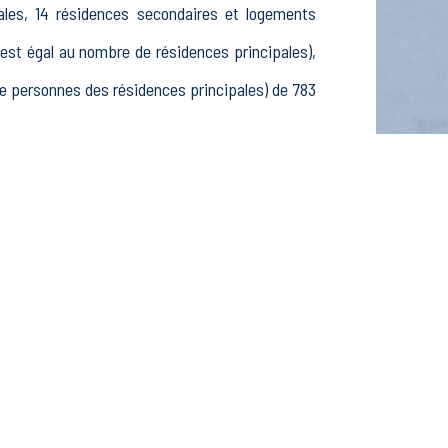
ales, 14 résidences secondaires et logements
t égal au nombre de résidences principales),
 personnes des résidences principales) de 783
15-24 ans, 302 25-54 ans et 112 55-64 ans, 253
actifs, 36 élèves, étudiants et stagiaires non
issements actifs dans le secteur Agriculture,
ements actifs dans le secteur Construction (23