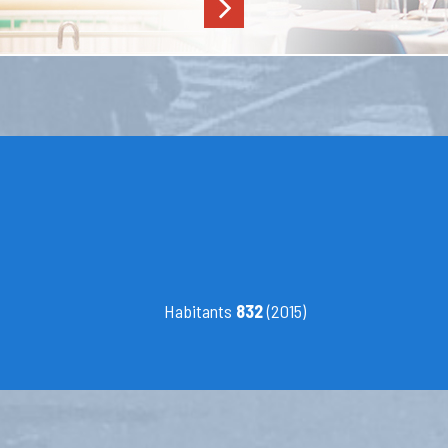
Habitants
832
(2015)