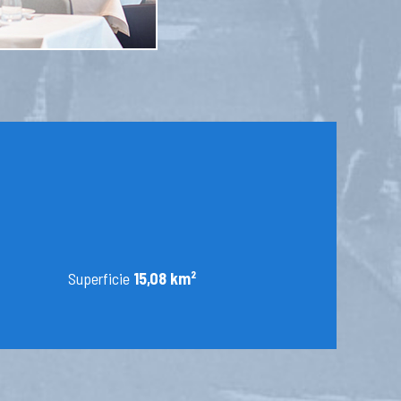
Superficie
15,08 km²