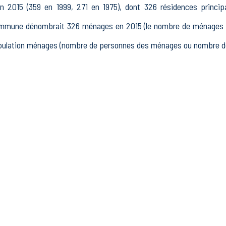
 2015 (359 en 1999, 271 en 1975), dont 326 résidences princip
ommune dénombrait 326 ménages en 2015 (le nombre de ménages es
population ménages (nombre de personnes des ménages ou nombre de
15 à 64 ans) de Oulchy-le-Château était de 507 en 2015, dont 93 
 actifs en 2015, dont 293 actifs occupés et 79 chômeurs, 134 in
utres inactifs.
ait 69 établissements actifs totalisant 164 postes, dont 5 établ
ments actifs dans le secteur Industrie (39 postes), 11 établiss