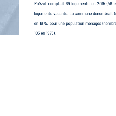
Poëzat comptait 69 logements en 2015 (49 en 
logements vacants. La commune dénombrait 59 
en 1975, pour une population ménages (nombre
103 en 1975).
La population active (nombre de personnes de
femmes. La commune comptait 76 actifs en 20
retraités ou préretraités et 5 autres inactifs.
Économie
Au 31 décembre 2015, Poëzat comptait 13 établ
pêche (2 postes), 1 établissements actifs 