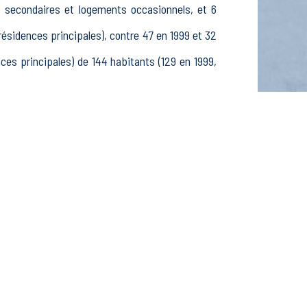
s secondaires et logements occasionnels, et 6
idences principales), contre 47 en 1999 et 32
s principales) de 144 habitants (129 en 1999,
62 25-54 ans et 23 55-64 ans, 48 hommes et 45
s, étudiants et stagiaires non rémunérés, 10
s dans le secteur Agriculture, sylviculture et
 dans le secteur Construction (0 postes), 6