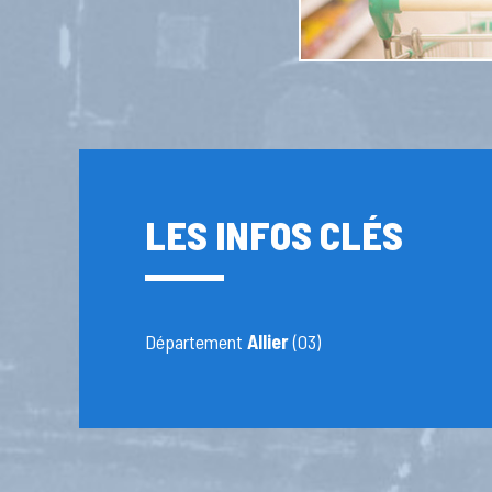
LES INFOS CLÉS
Département
Allier
(03)