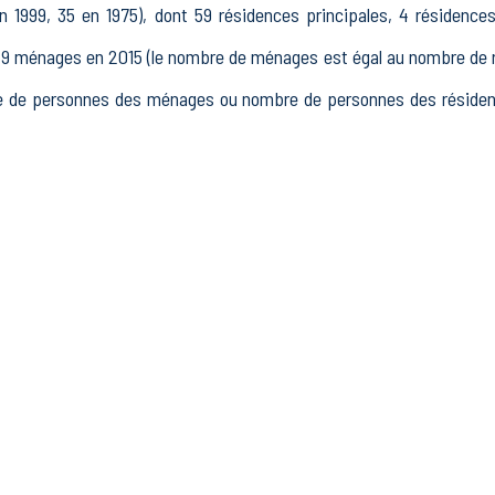
1999, 35 en 1975), dont 59 résidences principales, 4 résidence
ménages en 2015 (le nombre de ménages est égal au nombre de rés
 de personnes des ménages ou nombre de personnes des résidence
 15 à 64 ans) de Poëzat était de 92 en 2015, dont 7 15-24 ans, 
15, dont 71 actifs occupés et 5 chômeurs, 16 inactifs, 1 élève
issements actifs totalisant 5 postes, dont 5 établissements actif
dans le secteur Industrie (0 postes), 0 établissements actifs