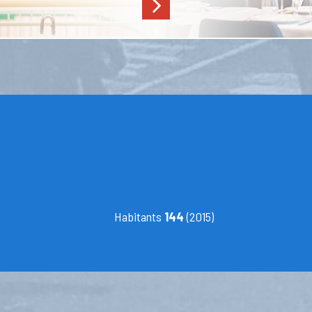
Habitants
144
(2015)