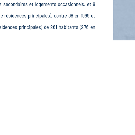
es secondaires et logements occasionnels, et 8
ésidences principales), contre 96 en 1999 et
dences principales) de 261 habitants (276 en
 97 25-54 ans et 47 55-64 ans, 94 hommes et 81
es, étudiants et stagiaires non rémunérés, 14
s dans le secteur Agriculture, sylviculture et
ecteur Construction (1 postes), 5 établissements