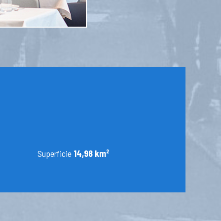
Superficie
14,98 km²