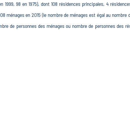
 1999, 98 en 1975), dont 108 résidences principales, 4 résidenc
8 ménages en 2015 (le nombre de ménages est égal au nombre de r
mbre de personnes des ménages ou nombre de personnes des rési
15 à 64 ans) de Pontru était de 175 en 2015, dont 31 15-24 ans,
15, dont 116 actifs occupés et 18 chômeurs, 41 inactifs, 16 élèv
issements actifs totalisant 4 postes, dont 6 établissements actif
le secteur Industrie (0 postes), 2 établissements actifs dans le s