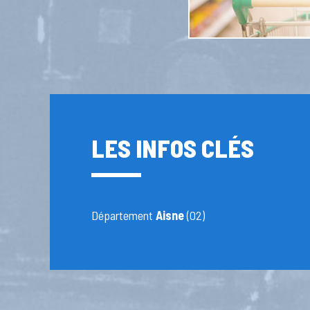
LES INFOS CLÉS
Département
Aisne
(02)