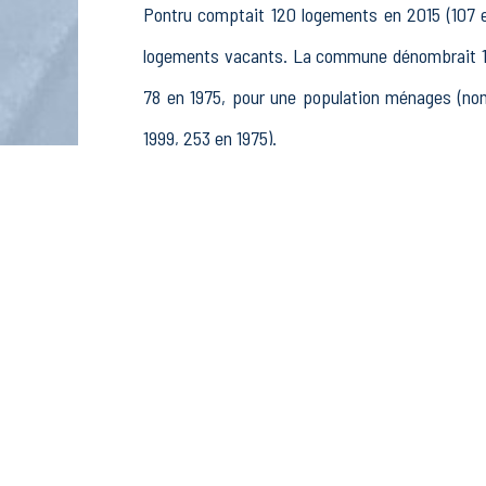
Pontru comptait 120 logements en 2015 (107 en
logements vacants. La commune dénombrait 10
78 en 1975, pour une population ménages (no
1999, 253 en 1975).
La population active (nombre de personnes de 
femmes. La commune comptait 134 actifs en 20
retraités ou préretraités et 11 autres inactifs.
Économie
Au 31 décembre 2015, Pontru comptait 16 établ
pêche (2 postes), 1 établissements actifs dans 