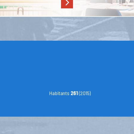
Habitants
261
(2015)