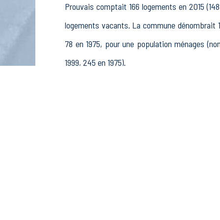
Prouvais comptait 166 logements en 2015 (148 
logements vacants. La commune dénombrait 141
78 en 1975, pour une population ménages (no
1999, 245 en 1975).
La population active (nombre de personnes de 
109 femmes. La commune comptait 149 actifs en
retraités ou préretraités et 12 autres inactifs.
Économie
Au 31 décembre 2015, Prouvais comptait 28 étab
pêche (3 postes), 1 établissements actifs d