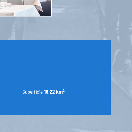
Superficie
18,22 km²