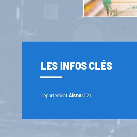
LES INFOS CLÉS
Département
Aisne
(02)