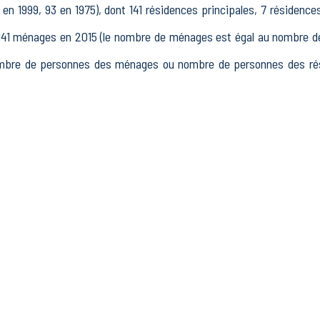
en 1999, 93 en 1975), dont 141 résidences principales, 7 résidence
 ménages en 2015 (le nombre de ménages est égal au nombre de r
mbre de personnes des ménages ou nombre de personnes des rési
15 à 64 ans) de Prouvais était de 207 en 2015, dont 23 15-24 an
 2015, dont 141 actifs occupés et 8 chômeurs, 58 inactifs, 14 élè
lissements actifs totalisant 13 postes, dont 11 établissements acti
ans le secteur Industrie (0 postes), 4 établissements actifs