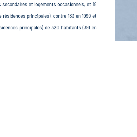
s secondaires et logements occasionnels, et 18
ésidences principales), contre 133 en 1999 et
dences principales) de 320 habitants (391 en
s, 128 25-54 ans et 55 55-64 ans, 98 hommes et
ves, étudiants et stagiaires non rémunérés, 32
fs dans le secteur Agriculture, sylviculture et
 dans le secteur Construction (0 postes), 10