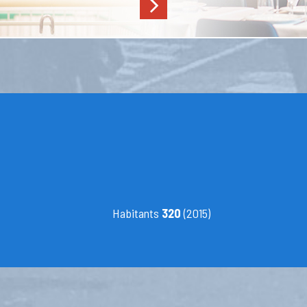
Habitants
320
(2015)