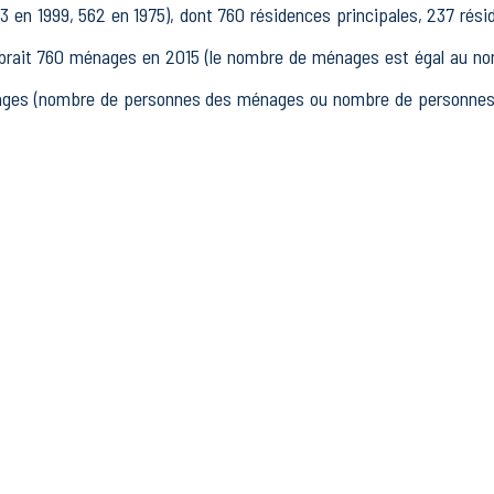
3 en 1999, 562 en 1975), dont 760 résidences principales, 237 rés
ait 760 ménages en 2015 (le nombre de ménages est égal au nomb
nages (nombre de personnes des ménages ou nombre de personnes d
15 à 64 ans) de Reillanne était de 930 en 2015, dont 126 15-24 a
fs en 2015, dont 578 actifs occupés et 118 chômeurs, 234 inac
tres inactifs.
ablissements actifs totalisant 106 postes, dont 25 établissements a
 dans le secteur Industrie (3 postes), 31 établissements actifs