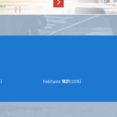
)
Habitants
1621
(2015)