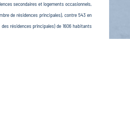
idences secondaires et logements occasionnels,
re de résidences principales), contre 543 en
es résidences principales) de 1606 habitants
ns, 542 25-54 ans et 262 55-64 ans, 446 hommes
tifs, 64 élèves, étudiants et stagiaires non
ctifs dans le secteur Agriculture, sylviculture
 dans le secteur Construction (16 postes), 119