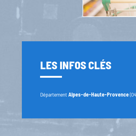
LES INFOS CLÉS
Département
Alpes-de-Haute-Provence
(04