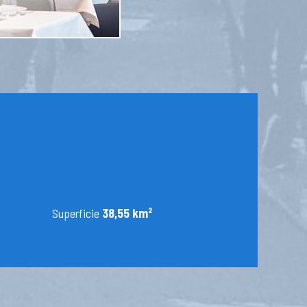
Superficie
38,55 km²