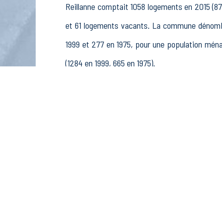
Reillanne comptait 1058 logements en 2015 (87
et 61 logements vacants. La commune dénombr
1999 et 277 en 1975, pour une population mé
(1284 en 1999, 665 en 1975).
La population active (nombre de personnes de 
et 484 femmes. La commune comptait 696 acti
rémunérés, 75 retraités ou préretraités et 96 au
Économie
Au 31 décembre 2015, Reillanne comptait 219 ét
et pêche (6 postes), 18 établissements actifs